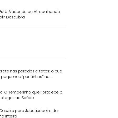
Está Ajudando ou Atrapalhando
ol? Descubra!
creto nas paredes e tetos: o que
 pequenos “pontinhos” nas
o: O Temperinho que Fortalece o
rotege sua Saúde
Caseiro para Jabuticabeira dar
no Inteiro