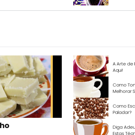
A Arte de 
Aqui!
Como Tom
Melhorar S
Como Esco
Paladar?
nho
Diga Adeu
Estas Técn