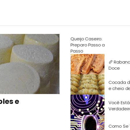
Queijo Caseiro:
Preparo Passo a
Passo
🥖 Rabana
Doce
Cocada de 
e cheio d
ples e
Você Está
Verdadeir
Como Se T