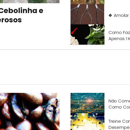
Cebolinha e
🍀 Amolar
erosos
Como Faze
Apenas 1 
Não Comet
Como Corr
Treine Co
Desempe