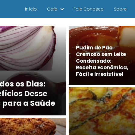
Início
Café
Fale Conosco
Sobre
Pudim de Pão
Cremoso sem Leite
Condensado:
Receita Econômica,
Fácil e Irresistível
os os Dias:
fícios Desse
 para a Saúde