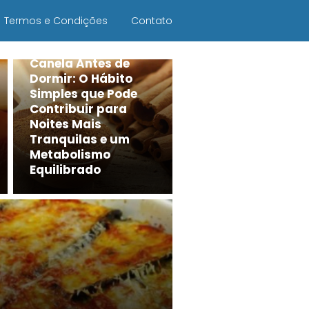
Termos e Condições
Contato
Canela Antes de
Dormir: O Hábito
Simples que Pode
Contribuir para
Noites Mais
Tranquilas e um
Metabolismo
Equilibrado