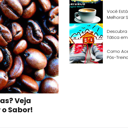
Você Está
Melhorar 
Descubra 
Tática e
Como Acel
Pós-Treino
as? Veja
o Sabor!