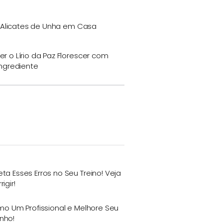
 Alicates de Unha em Casa
r o Lírio da Paz Florescer com
Ingrediente
a Esses Erros no Seu Treino! Veja
igir!
mo Um Profissional e Melhore Seu
nho!