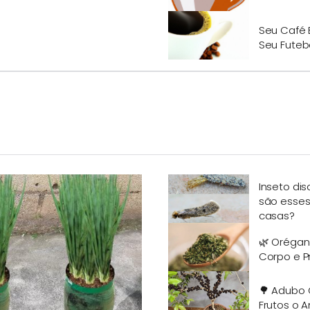
Seu Café 
Seu Futeb
Inseto dis
são esses
casas?
🌿 Orégan
Corpo e P
🌳 Adubo 
Frutos o A