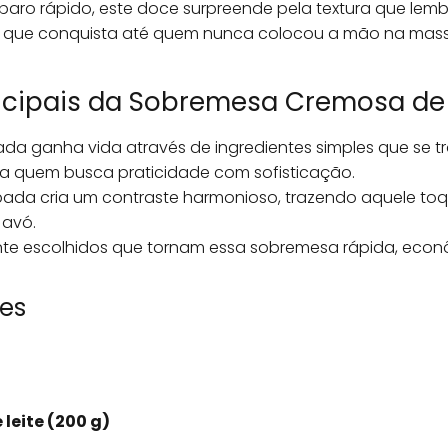
paro rápido, este doce surpreende pela textura que lem
de que conquista até quem nunca colocou a mão na mass
rincipais da Sobremesa Cremosa d
a ganha vida através de ingredientes simples que se 
ara quem busca praticidade com sofisticação.
abada cria um contraste harmonioso, trazendo aquele to
 avó.
nte escolhidos que tornam essa sobremesa rápida, econômi
tes
 leite (200 g)