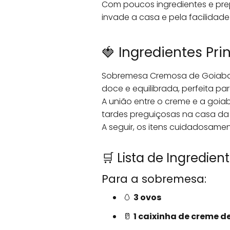
Com poucos ingredientes e pre
invade a casa e pela facilida
🍓 Ingredientes P
Sobremesa Cremosa de Goiabad
doce e equilibrada, perfeita p
A união entre o creme e a goi
tardes preguiçosas na casa da
A seguir, os itens cuidadosame
🛒 Lista de Ingredien
Para a sobremesa:
🥚
3 ovos
🥛
1 caixinha de creme de