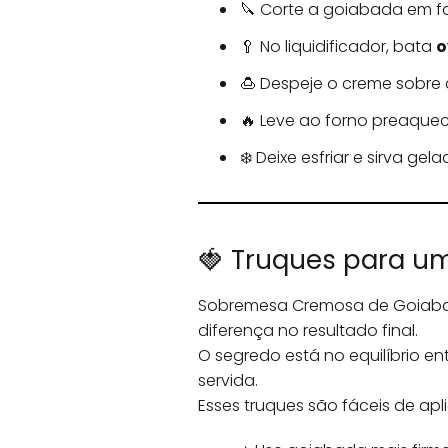
🔪 Corte a goiabada em f
🥄 No liquidificador, bata
o
🍮 Despeje o creme sobre 
🔥 Leve ao forno preaque
❄️ Deixe esfriar e sirva ge
🍓 Truques para um
Sobremesa Cremosa de Goiaba
diferença no resultado final.
O segredo está no equilíbrio e
servida.
Esses truques são fáceis de apli