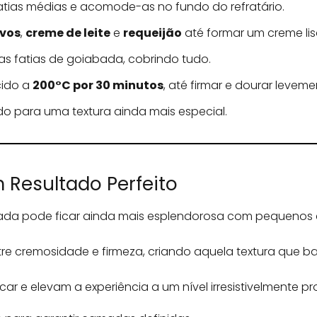
atias médias e acomode-as no fundo do refratário.
vos
,
creme de leite
e
requeijão
até formar um creme lis
as fatias de goiabada, cobrindo tudo.
cido a
200°C por 30 minutos
, até firmar e dourar leveme
lado para uma textura ainda mais especial.
 Resultado Perfeito
da pode ficar ainda mais esplendorosa com pequenos 
ntre cremosidade e firmeza, criando aquela textura que 
car e elevam a experiência a um nível irresistivelmente pro