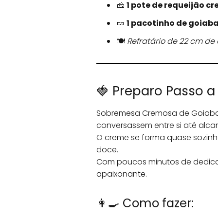
🧀
1 pote de requeijão c
🍬
1 pacotinho de goiab
🍽️
Refratário de 22 cm de
🍓 Preparo Passo 
Sobremesa Cremosa de Goiabada
conversassem entre si até alca
O creme se forma quase sozin
doce.
Com poucos minutos de dedica
apaixonante.
👩‍🍳 Como fazer: