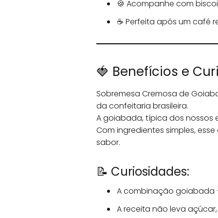
🍪 Acompanhe com biscoit
☕ Perfeita após um café 
🍓 Benefícios e Cu
Sobremesa Cremosa de Goiabada,
da confeitaria brasileira.
A goiabada, típica dos nossos e
Com ingredientes simples, esse
sabor.
📝 Curiosidades:
A combinação goiabada +
A receita não leva açúcar