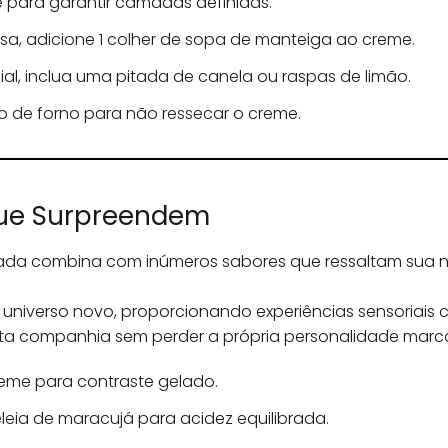
 para garantir camadas definidas.
osa, adicione 1 colher de sopa de manteiga ao creme.
ial, inclua uma pitada de canela ou raspas de limão.
po de forno para não ressecar o creme.
ue Surpreendem
da combina com inúmeros sabores que ressaltam sua n
niverso novo, proporcionando experiências sensoriais 
ita companhia sem perder a própria personalidade marc
reme para contraste gelado.
leia de maracujá para acidez equilibrada.