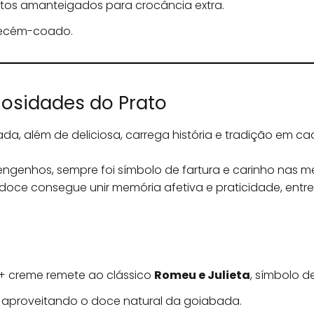
os amanteigados para crocância extra.
recém-coado.
riosidades do Prato
 além de deliciosa, carrega história e tradição em ca
ngenhos, sempre foi símbolo de fartura e carinho nas me
 doce consegue unir memória afetiva e praticidade, ent
 creme remete ao clássico
Romeu e Julieta
, símbolo d
, aproveitando o doce natural da goiabada.