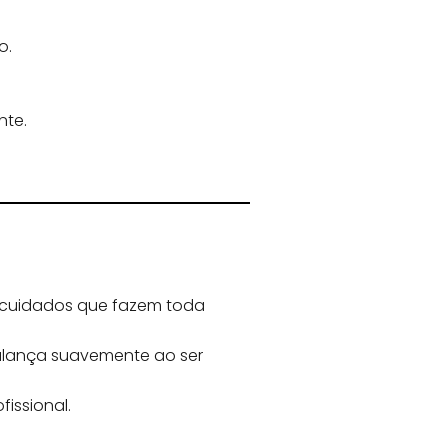
o.
nte.
cuidados que fazem toda
balança suavemente ao ser
fissional.