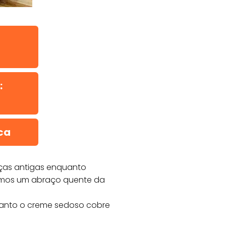
:
ca
ças antigas enquanto
timos um abraço quente da
uanto o creme sedoso cobre