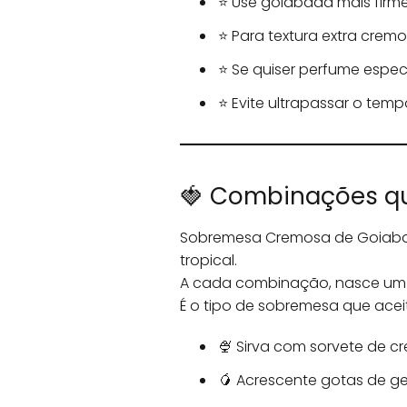
⭐ Use goiabada mais firme
⭐ Para textura extra crem
⭐ Se quiser perfume espec
⭐ Evite ultrapassar o tem
🍓 Combinações q
Sobremesa Cremosa de Goiaba
tropical.
A cada combinação, nasce um u
É o tipo de sobremesa que ace
🍨 Sirva com sorvete de c
🥭 Acrescente gotas de ge