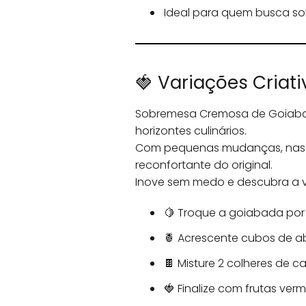
Ideal para quem busca sob
🍓 Variações Criati
Sobremesa Cremosa de Goiabada
horizontes culinários.
Com pequenas mudanças, nasc
reconfortante do original.
Inove sem medo e descubra a v
🍋 Troque a goiabada por 
🍍 Acrescente cubos de a
🍫 Misture 2 colheres de 
🍓 Finalize com frutas ver