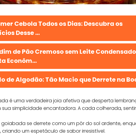
mer Cebola Todos os Dias: Descubra os
cios Desse ...
dim de Pão Cremoso sem Leite Condensado
ta Econôm...
lo de Algodão: Tão Macio que Derrete na Bo
a é uma verdadeira joia afetiva que desperta lembran
 sua simplicidade encantadora. A cada colherada, sen
 goiabada se derrete como um pôr do sol ardente, enq
riando um espetáculo de sabor irresistível.