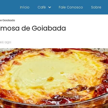
Início
Café
Fale Conosco
Sobre
de Goiabada
emosa de Goiabada
es ago