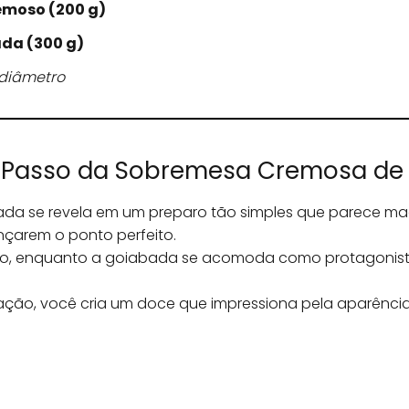
remoso (200 g)
ada (300 g)
 diâmetro
a Passo da Sobremesa Cremosa d
 se revela em um preparo tão simples que parece magi
nçarem o ponto perfeito.
ho, enquanto a goiabada se acomoda como protagonist
ção, você cria um doce que impressiona pela aparênci