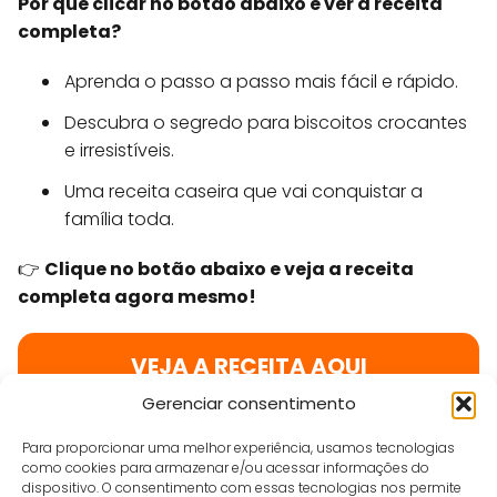
Por que clicar no botão abaixo e ver a receita
completa?
Aprenda o passo a passo mais fácil e rápido.
Descubra o segredo para biscoitos crocantes
e irresistíveis.
Uma receita caseira que vai conquistar a
família toda.
👉
Clique no botão abaixo e veja a receita
completa agora mesmo!
VEJA A RECEITA AQUI
Gerenciar consentimento
Para proporcionar uma melhor experiência, usamos tecnologias
Suelen Sampaio
como cookies para armazenar e/ou acessar informações do
dispositivo. O consentimento com essas tecnologias nos permite