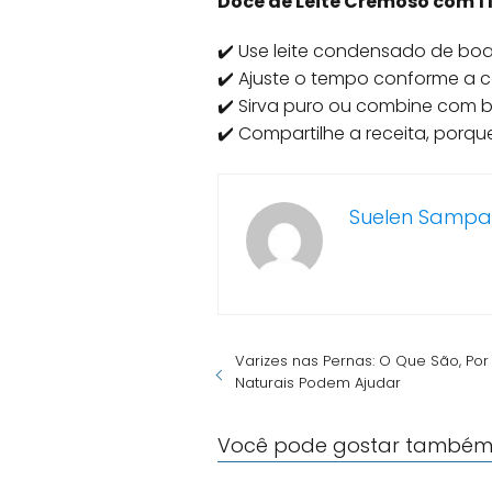
Doce de Leite Cremoso com 1 
✔️ Use leite condensado de bo
✔️ Ajuste o tempo conforme a 
✔️ Sirva puro ou combine com b
✔️ Compartilhe a receita, porq
Suelen Sampa
Varizes nas Pernas: O Que São, P
Naturais Podem Ajudar
Você pode gostar também