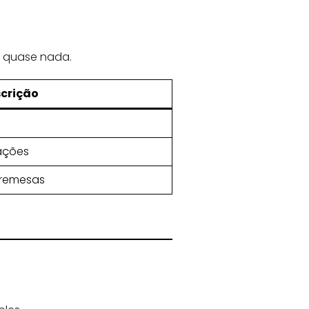
m quase nada.
crição
ações
bremesas