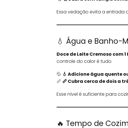
Essa vedação evita a entrada d
💧 Água e Banho-M
Doce de Leite Cremoso com 1 
controle do calor é tudo.
💦
💧 Adicione água quente 
📏
📏 Cubra cerca de dois a t
Esse nível é suficiente para c
🔥 Tempo de Cozim