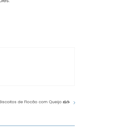
les.
 Biscoitos de Flocão com Queijo 🧀☕