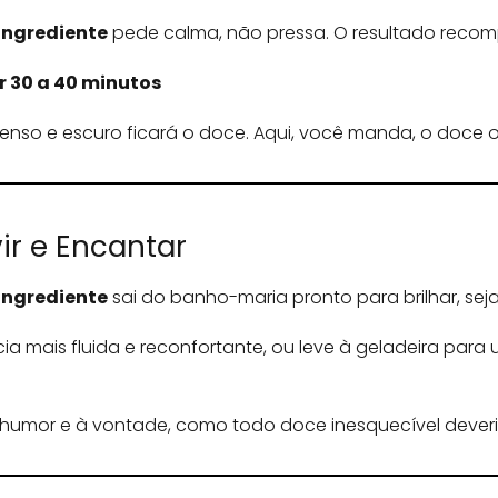
Ingrediente
pede calma, não pressa. O resultado reco
r 30 a 40 minutos
enso e escuro ficará o doce. Aqui, você manda, o doce
vir e Encantar
Ingrediente
sai do banho-maria pronto para brilhar, seja
a mais fluida e reconfortante, ou leve à geladeira para 
humor e à vontade, como todo doce inesquecível deveria