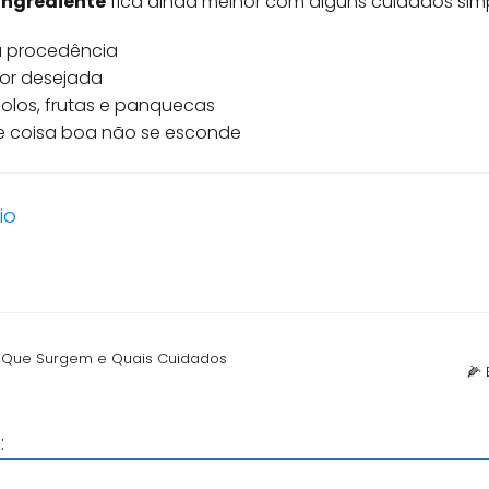
Ingrediente
fica ainda melhor com alguns cuidados simp
a procedência
cor desejada
olos, frutas e panquecas
ue coisa boa não se esconde
io
or Que Surgem e Quais Cuidados
🌽
: