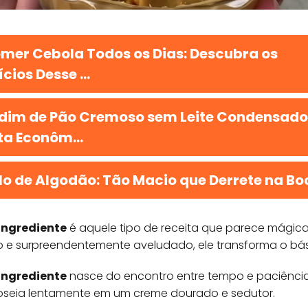
mer Cebola Todos os Dias: Descubra os
cios Desse ...
dim de Pão Cremoso sem Leite Condensado
ta Econôm...
lo de Algodão: Tão Macio que Derrete na Bo
Ingrediente
é aquele tipo de receita que parece mágica,
reto e surpreendentemente aveludado, ele transforma o b
Ingrediente
nasce do encontro entre tempo e paciência
oseia lentamente em um creme dourado e sedutor.