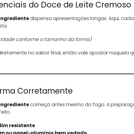
senciais do Doce de Leite Cremoso
Ingrediente
dispensa apresentações longas. Aqui, cada
ta.
idade conforme o tamanho da forma)
diretamente no sabor final, então vale apostar naquela q
orma Corretamente
Ingrediente
começa antes mesmo do fogo. A preparaç
eito.
dim resistente
m ou papel-alumínio bem vedado