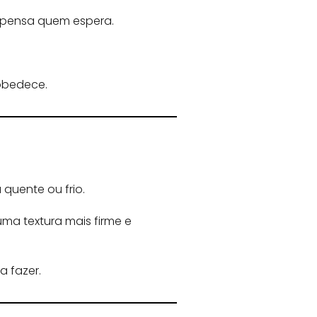
mpensa quem espera.
 obedece.
 quente ou frio.
uma textura mais firme e
 fazer.