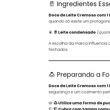
🥛 Ingredientes Es
Doce de Leite Cremoso com 1 
quando só existe um protagonis
🥫
🥛 Leite condensado
(quant
A escolha da marca influencia 
fechados.
🍮 Preparando a F
Doce de Leite Cremoso com 1 
segurança e um cozimento perf
🥧
🍮 Utilize uma forma de pu
🧻
🧻 Cubra com tampa comu