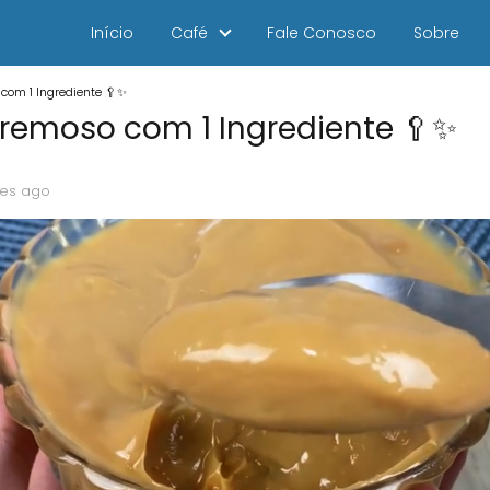
Início
Café
Fale Conosco
Sobre
 com 1 Ingrediente 🥄✨
Cremoso com 1 Ingrediente 🥄✨
es ago