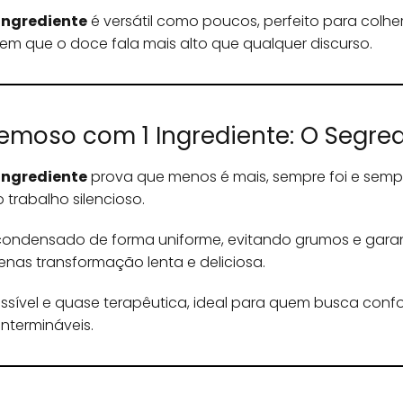
Ingrediente
é versátil como poucos, perfeito para colh
m que o doce fala mais alto que qualquer discurso.
remoso com 1 Ingrediente: O Segre
Ingrediente
prova que menos é mais, sempre foi e sempre
trabalho silencioso.
e condensado de forma uniforme, evitando grumos e garanti
enas transformação lenta e deliciosa.
ssível e quase terapêutica, ideal para quem busca con
ntermináveis.