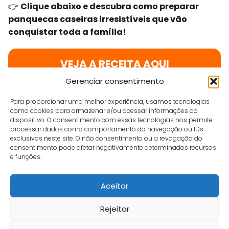
👉
Clique abaixo e descubra como preparar
panquecas caseiras irresistíveis que vão
conquistar toda a família!
VEJA A RECEITA AQUI
Gerenciar consentimento
Para proporcionar uma melhor experiência, usamos tecnologias
Suelen Sampaio
como cookies para armazenar e/ou acessar informações do
dispositivo. O consentimento com essas tecnologias nos permite
processar dados como comportamento da navegação ou IDs
exclusivos neste site. O não consentimento ou a revogação do
consentimento pode afetar negativamente determinados recursos
e funções.
Aceitar
Café e Gol
💛 Panqueca Caseira: Sabor que Aquece a Alma LP
Rejeitar
Início
Contato
Política de Privacidade
Termos e Condições
Sobre
Fale Conosco