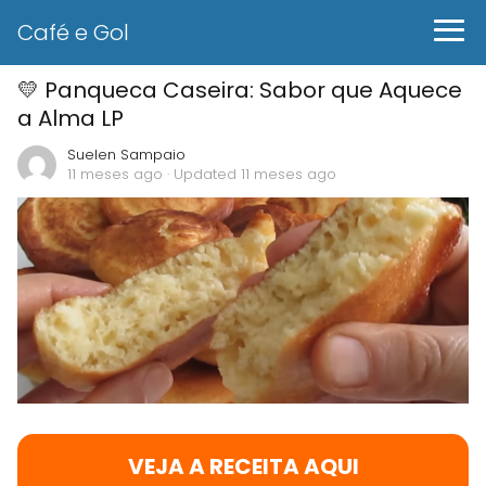
Café e Gol
💛 Panqueca Caseira: Sabor que Aquece
a Alma LP
Suelen Sampaio
11 meses ago
· Updated 11 meses ago
VEJA A RECEITA AQUI