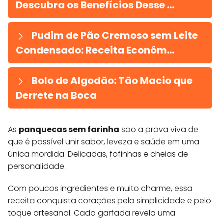
Descubra os Benefícios Desse ...
Pudim de Pão Cremoso sem Leite
Condensado: Receita Econôm...
Bolo de Algodão: Tão Macio que
Derrete na Boca
As
panquecas sem farinha
são a prova viva de
que é possível unir sabor, leveza e saúde em uma
única mordida. Delicadas, fofinhas e cheias de
personalidade.
Com poucos ingredientes e muito charme, essa
receita conquista corações pela simplicidade e pelo
toque artesanal. Cada garfada revela uma