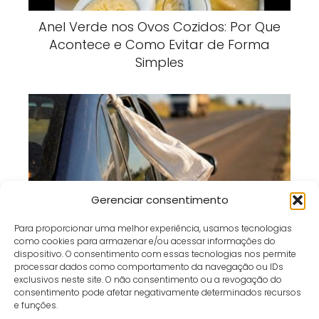
Anel Verde nos Ovos Cozidos: Por Que
Acontece e Como Evitar de Forma
Simples
Gerenciar consentimento
Pano Branco no Carro Parado: O Que
Para proporcionar uma melhor experiência, usamos tecnologias
Esse Sinal Significa nas Estradas?
como cookies para armazenar e/ou acessar informações do
dispositivo. O consentimento com essas tecnologias nos permite
processar dados como comportamento da navegação ou IDs
exclusivos neste site. O não consentimento ou a revogação do
consentimento pode afetar negativamente determinados recursos
e funções.
Café e Gol
receita
🥞 Panquecas sem Farinha