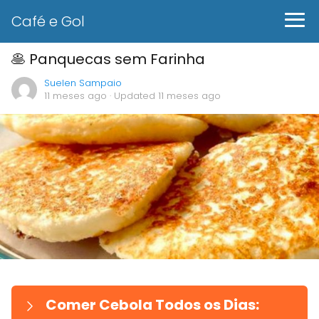
Café e Gol
🥞 Panquecas sem Farinha
Suelen Sampaio
11 meses ago
· Updated 11 meses ago
Comer Cebola Todos os Dias: