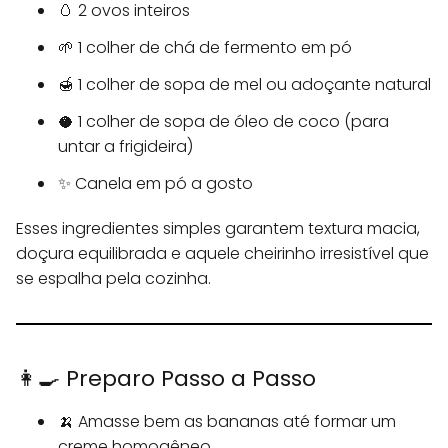
🥚 2 ovos inteiros
🌱 1 colher de chá de fermento em pó
🍯 1 colher de sopa de mel ou adoçante natural
🥥 1 colher de sopa de óleo de coco (para
untar a frigideira)
✨ Canela em pó a gosto
Esses ingredientes simples garantem textura macia,
doçura equilibrada e aquele cheirinho irresistível que
se espalha pela cozinha.
👩‍🍳 Preparo Passo a Passo
🍌 Amasse bem as bananas até formar um
creme homogêneo.