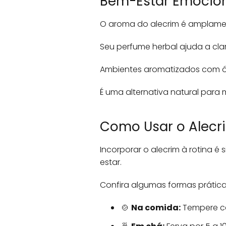
Bem-Estar Emocion
O aroma do alecrim é amplament
Seu perfume herbal ajuda a cla
Ambientes aromatizados com ól
É uma alternativa natural para m
Como Usar o Alecri
Incorporar o alecrim à rotina é 
estar.
Confira algumas formas prática
🍲
Na comida:
Tempere ca