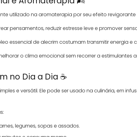
al e Aromaterapia 🌬️
e utilizado na aromaterapia por seu efeito revigorante 
rear pensamentos, reduzir estresse leve e promover sens
eo essencial de alecrim costumam transmitir energia e 
elhorar o clima emocional sem recorrer a estimulantes arti
m no Dia a Dia ☕
simples e versátil. Ele pode ser usado na culinária, em in
s:
rnes, legumes, sopas e assados.