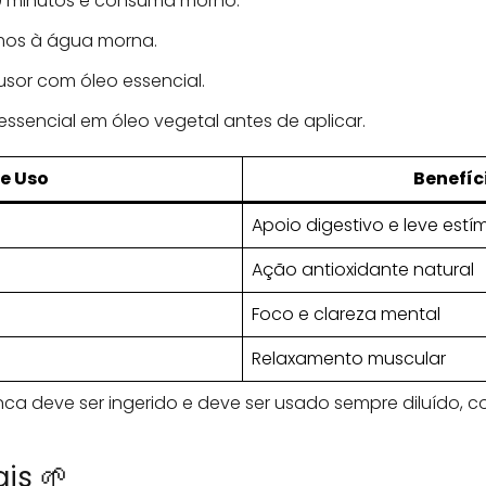
10 minutos e consuma morno.
mos à água morna.
usor com óleo essencial.
essencial em óleo vegetal antes de aplicar.
e Uso
Benefíci
Apoio digestivo e leve estí
Ação antioxidante natural
Foco e clareza mental
Relaxamento muscular
nca deve ser ingerido e deve ser usado sempre diluído,
is 🌱