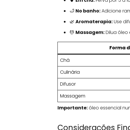
🍵
Em chá:
Ferva por 5 a 
🛁
No banho:
Adicione ra
🌿
Aromaterapia:
Use dif
💆
Massagem:
Dilua óleo 
Forma d
Chá
Culinária
Difusor
Massagem
Importante:
óleo essencial nu
Considerações Fina