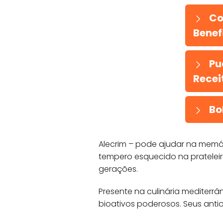
Co
Benefí
Pu
Recei
Bo
Alecrim – pode ajudar na memór
tempero esquecido na pratelei
gerações.
Presente na culinária mediter
bioativos poderosos. Seus antio