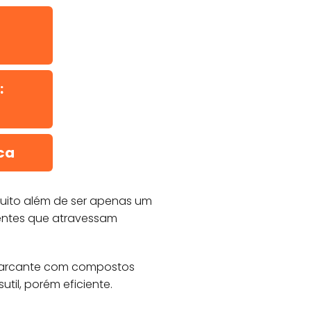
:
ca
muito além de ser apenas um
dentes que atravessam
 marcante com compostos
til, porém eficiente.