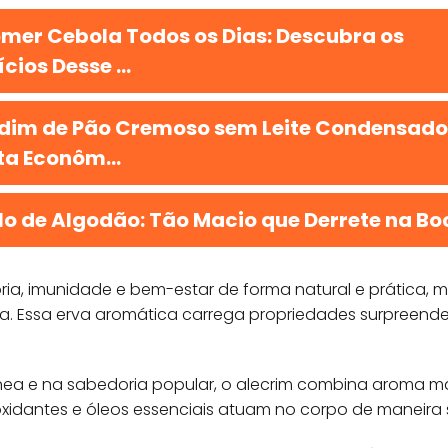
mer Cebola Todos os Dias: Descubra os
cios Desse ...
dim de Pão Cremoso sem Leite Condensado
ta Econôm...
lo de Algodão: Tão Macio que Derrete na Bo
ia, imunidade e bem-estar de forma natural e prática, 
ra. Essa erva aromática carrega propriedades surpreen
rânea e na sabedoria popular, o alecrim combina aroma
xidantes e óleos essenciais atuam no corpo de maneira su