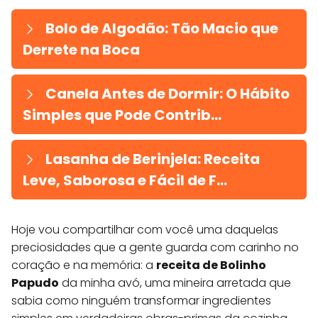
Bolo de Algodão: Tão Macio que
Derrete na Boca
Canela Antes de Dormir: O Hábito
Simples que Pode Contrib...
Lasanha de Berinjela: Receita
Leve, Saborosa e Fácil de F...
Hoje vou compartilhar com você uma daquelas
preciosidades que a gente guarda com carinho no
coração e na memória: a
receita de Bolinho
Papudo
da minha avó, uma mineira arretada que
sabia como ninguém transformar ingredientes