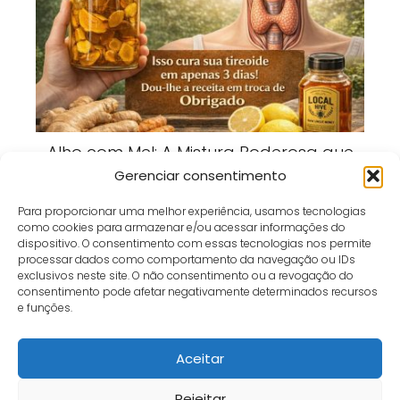
Alho com Mel: A Mistura Poderosa que
Está Conquistando Quem Busca Mais
Gerenciar consentimento
Bem-Estar
Para proporcionar uma melhor experiência, usamos tecnologias
como cookies para armazenar e/ou acessar informações do
dispositivo. O consentimento com essas tecnologias nos permite
processar dados como comportamento da navegação ou IDs
exclusivos neste site. O não consentimento ou a revogação do
consentimento pode afetar negativamente determinados recursos
Café e Gol
receita
Bolinho Papudo da Vovó Mineira: Receita da Roça que
e funções.
Encanta Gerações
Aceitar
Início
Contato
Política de Privacidade
Termos e Condições
Sobre
Fale Conosco
Rejeitar