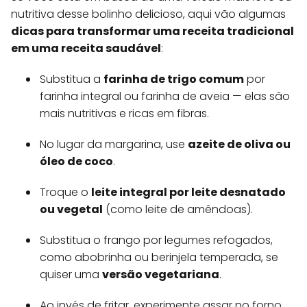
nutritiva desse bolinho delicioso, aqui vão algumas
dicas para transformar uma receita tradicional
em uma receita saudável
:
Substitua a
farinha de trigo comum
por
farinha integral ou farinha de aveia — elas são
mais nutritivas e ricas em fibras.
No lugar da margarina, use
azeite de oliva ou
óleo de coco
.
Troque o
leite integral por leite desnatado
ou vegetal
(como leite de amêndoas).
Substitua o frango por legumes refogados,
como abobrinha ou berinjela temperada, se
quiser uma
versão vegetariana
.
Ao invés de fritar, experimente assar no forno