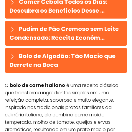
Comer Cebola Todos os Dias:
Descubra os Benefícios Desse ...
Pudim de Pão Cremoso sem Leite
Condensado: Receita Econôm...
Bolo de Algodão: Tão Macio que
Derrete na Boca
O
bolo de carne italiano
é uma receita clássica
que transforma ingredientes simples em uma
refeição completa, saborosa e muito elegante.
Inspirado nos tradicionais pratos familiares da
culinária italiana, ele combina carne moída
temperada, molho de tomate, queijos e ervas
aromáticas, resultando em um prato macio por