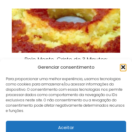
Bolo Monte-Cristo de 3 Minutos:
Receita Rápida, Fofinha e Perfeita
Gerenciar consentimento
para Qualquer Hora
Para proporcionar uma melhor experiência, usamos tecnologias
como cookies para armazenar e/ou acessar informações do
dispositivo. O consentimento com essas tecnologias nos permite
processar dados como comportamento da navegação ou IDs
exclusivos neste site. O não consentimento ou a revogação do
consentimento pode afetar negativamente determinados recursos
Café e Gol
receita
Bolo de Carne Italiano: Receita Suculenta, Recheada e
e funções.
Cheia de Sabor
Aceitar
Início
Contato
Política de Privacidade
Termos e Condições