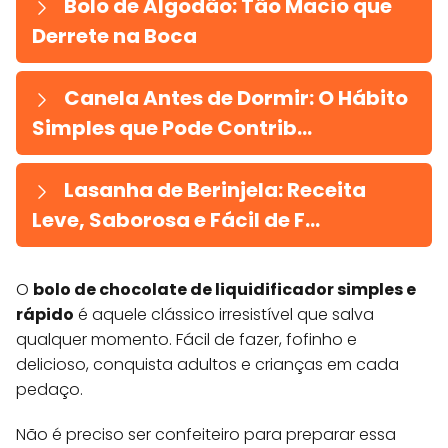
Bolo de Algodão: Tão Macio que
Derrete na Boca
Canela Antes de Dormir: O Hábito
Simples que Pode Contrib...
Lasanha de Berinjela: Receita
Leve, Saborosa e Fácil de F...
O
bolo de chocolate de liquidificador simples e
rápido
é aquele clássico irresistível que salva
qualquer momento. Fácil de fazer, fofinho e
delicioso, conquista adultos e crianças em cada
pedaço.
Não é preciso ser confeiteiro para preparar essa