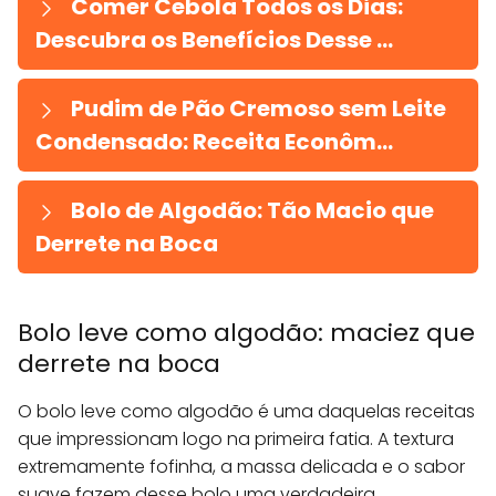
Comer Cebola Todos os Dias:
Descubra os Benefícios Desse ...
Pudim de Pão Cremoso sem Leite
Condensado: Receita Econôm...
Bolo de Algodão: Tão Macio que
Derrete na Boca
Bolo leve como algodão: maciez que
derrete na boca
O bolo leve como algodão é uma daquelas receitas
que impressionam logo na primeira fatia. A textura
extremamente fofinha, a massa delicada e o sabor
suave fazem desse bolo uma verdadeira