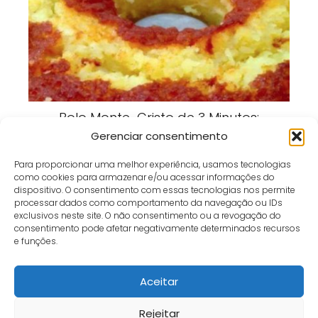
Bolo Monte-Cristo de 3 Minutos:
Receita Rápida, Fofinha e Perfeita
Gerenciar consentimento
para Qualquer Hora
Para proporcionar uma melhor experiência, usamos tecnologias
como cookies para armazenar e/ou acessar informações do
dispositivo. O consentimento com essas tecnologias nos permite
processar dados como comportamento da navegação ou IDs
exclusivos neste site. O não consentimento ou a revogação do
consentimento pode afetar negativamente determinados recursos
Café e Gol
receita
Bolo Leve Como Algodão: Receita Fofinha, Delicada e Muito
e funções.
Fácil de Fazer
Aceitar
Início
Contato
Política de Privacidade
Termos e Condições
Sobre
Fale Conosco
Rejeitar