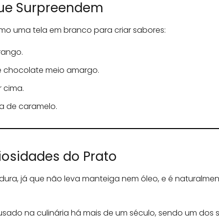
ue Surpreendem
mo uma tela em branco para criar sabores:
rango.
 chocolate meio amargo.
r cima.
a de caramelo.
riosidades do Prato
rdura, já que não leva manteiga nem óleo, e é naturalme
 usado na culinária há mais de um século, sendo um dos 