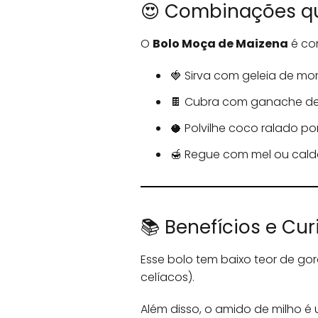
😍 Combinações q
O
Bolo Moça de Maizena
é co
🍓 Sirva com geleia de mo
🍫 Cubra com ganache de
🥥 Polvilhe coco ralado po
🍯 Regue com mel ou cald
📚 Benefícios e Cu
Esse bolo tem baixo teor de go
celíacos).
Além disso, o amido de milho é