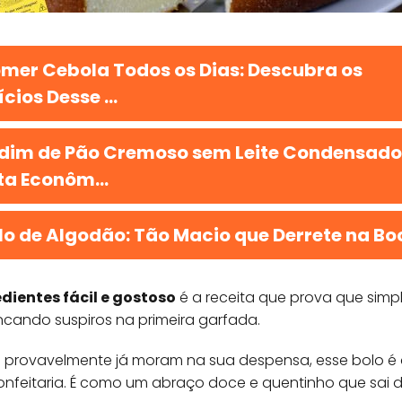
mer Cebola Todos os Dias: Descubra os
cios Desse ...
dim de Pão Cremoso sem Leite Condensado
ta Econôm...
lo de Algodão: Tão Macio que Derrete na Bo
dientes fácil e gostoso
é a receita que prova que sim
cando suspiros na primeira garfada.
ue provavelmente já moram na sua despensa, esse bolo é
feitaria. É como um abraço doce e quentinho que sai di