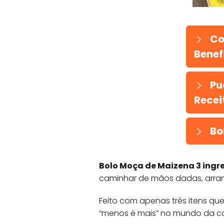
Co
Benefí
Pu
Recei
Bo
Bolo Moça de Maizena 3 ingre
caminhar de mãos dadas, arran
Feito com apenas três itens q
“menos é mais” no mundo da con