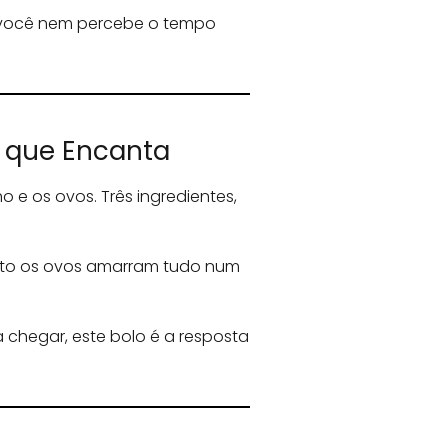
e você nem percebe o tempo
e que Encanta
 e os ovos. Três ingredientes,
anto os ovos amarram tudo num
a chegar, este bolo é a resposta