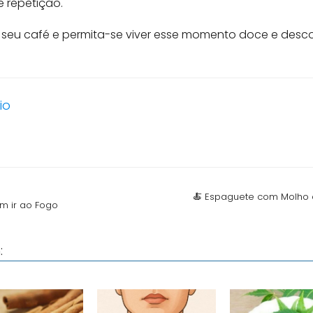
 repetição.
 seu café e permita-se viver esse momento doce e descom
io
🍝 Espaguete com Molho 
m ir ao Fogo
: