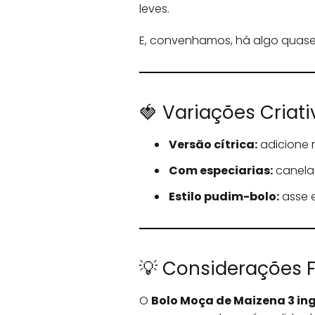
leves.
E, convenhamos, há algo quase 
🍓 Variações Criati
Versão cítrica:
adicione r
Com especiarias:
canela
Estilo pudim-bolo:
asse 
💡 Considerações Fi
O
Bolo Moça de Maizena 3 ing