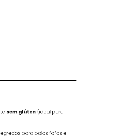
nte
sem glúten
(ideal para
segredos para bolos fofos e