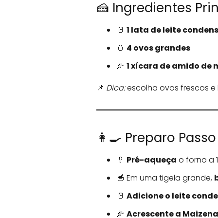
🍰 Ingredientes Pri
🥛
1 lata de leite conde
🥚
4 ovos grandes
🌽
1 xícara de amido de 
📌
Dica:
escolha ovos frescos e
👩‍🍳 Preparo Passo
🥄
Pré-aqueça
o forno a 1
🥣 Em uma tigela grande,
🥛
Adicione o leite con
🌽
Acrescente a Maizen