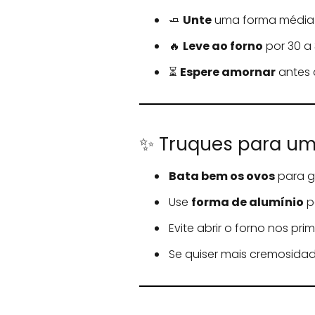
🧈
Unte
uma forma média 
🔥
Leve ao forno
por 30 a 
⏳
Espere amornar
antes 
✨ Truques para um 
Bata bem os ovos
para ga
Use
forma de alumínio
pa
Evite abrir o forno nos pri
Se quiser mais cremosidad