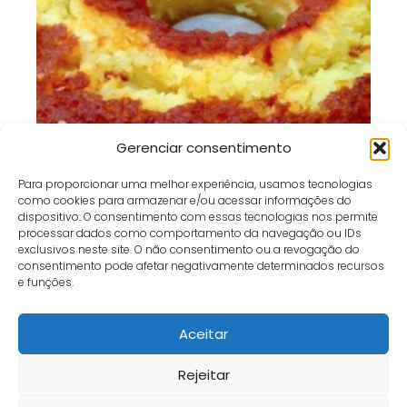
Bolo Monte-Cristo de 3 Minutos:
Gerenciar consentimento
Receita Rápida, Fofinha e Perfeita
Para proporcionar uma melhor experiência, usamos tecnologias
para Qualquer Hora
como cookies para armazenar e/ou acessar informações do
dispositivo. O consentimento com essas tecnologias nos permite
processar dados como comportamento da navegação ou IDs
exclusivos neste site. O não consentimento ou a revogação do
consentimento pode afetar negativamente determinados recursos
e funções.
Café e Gol
receita
Bolo Toalha Felpuda
Aceitar
Início
Contato
Política de Privacidade
Termos e Condições
Sobre
Fale Conosco
Rejeitar