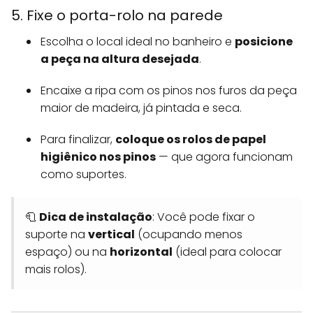
5. Fixe o porta-rolo na parede
Escolha o local ideal no banheiro e
posicione
a peça na altura desejada
.
Encaixe a ripa com os pinos nos furos da peça
maior de madeira, já pintada e seca.
Para finalizar,
coloque os rolos de papel
higiênico nos pinos
— que agora funcionam
como suportes.
🧻
Dica de instalação
: Você pode fixar o
suporte na
vertical
(ocupando menos
espaço) ou na
horizontal
(ideal para colocar
mais rolos).