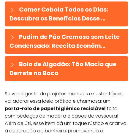
Comer Cebola Todos os Dias:
Descubra os Benefícios Desse ...
Pudim de Pão Cremoso sem Leite
Condensado: Receita Econôm...
Bolo de Algodão: Tão Macio que
Derrete na Boca
Se você gosta de projetos manuais e sustentáveis,
vai adorar essa ideia prática e charmosa: um
porta-rolo de papel higiênico reciclável
feito
com pedaços de madeira e cabos de vassoura!
Além de útil, esse item dá um toque rústico e criativo
à decoração do banheiro, promovendo o