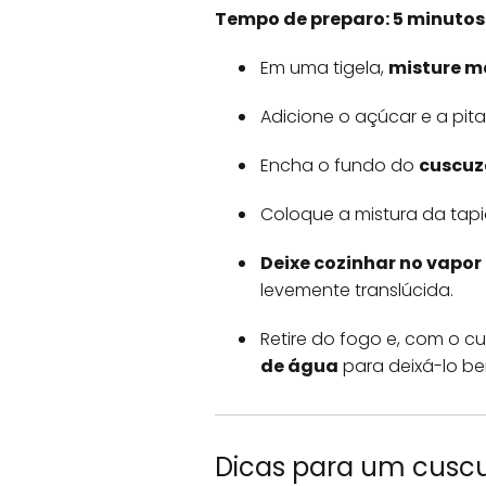
Tempo de preparo: 5 minutos
Em uma tigela,
misture m
Adicione o açúcar e a pit
Encha o fundo do
cuscuz
Coloque a mistura da tapi
Deixe cozinhar no vapo
levemente translúcida.
Retire do fogo e, com o c
de água
para deixá-lo b
Dicas para um cuscu