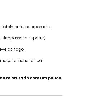
m totalmente incorporados.
ultrapassar o suporte).
eve ao fogo.
omeçar a inchar e ficar
lado misturado com um pouco