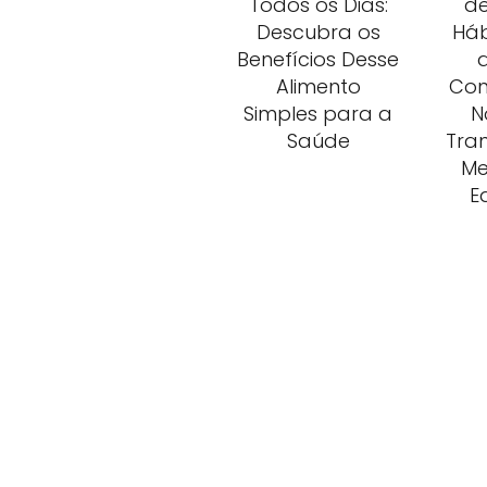
Todos os Dias:
de
Descubra os
Háb
Benefícios Desse
Alimento
Con
Simples para a
N
Saúde
Tra
Me
E