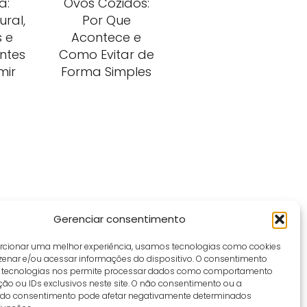
a:
Ovos Cozidos:
ural,
Por Que
s e
Acontece e
ntes
Como Evitar de
mir
Forma Simples
Gerenciar consentimento
rcionar uma melhor experiência, usamos tecnologias como cookies
enar e/ou acessar informações do dispositivo. O consentimento
 tecnologias nos permite processar dados como comportamento
ão ou IDs exclusivos neste site. O não consentimento ou a
do consentimento pode afetar negativamente determinados