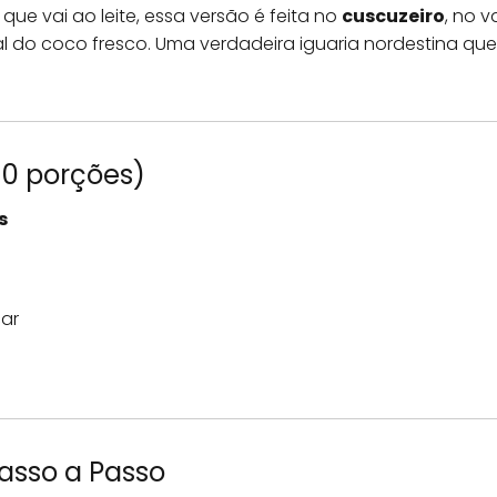
que vai ao leite, essa versão é feita no
cuscuzeiro
, no 
al do coco fresco. Uma verdadeira iguaria nordestina qu
10 porções)
s
car
asso a Passo