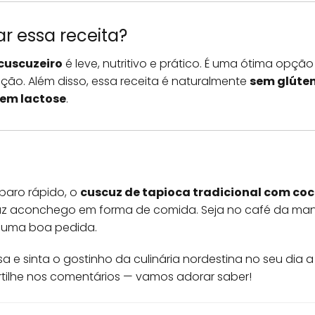
r essa receita?
 cuscuzeiro
é leve, nutritivo e prático. É uma ótima opçã
ão. Além disso, essa receita é naturalmente
sem glúte
em lactose
.
paro rápido, o
cuscuz de tapioca tradicional com co
raz aconchego em forma de comida. Seja no café da man
 uma boa pedida.
a e sinta o gostinho da culinária nordestina no seu dia a 
tilhe nos comentários — vamos adorar saber!