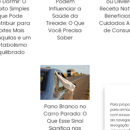
 Dormir: O
Podem
ou Oliveir
ito Simples
Influenciar a
Receita Nat
que Pode
Saúde da
Benefício
tribuir para
Tireoide: O Que
Cuidados A
oites Mais
Você Precisa
de Consu
nquilas e um
Saber
tabolismo
quilibrado
Para propo
Pano Branco no
para armaz
Carro Parado: O
com essas
Que Esse Sinal
da navegaç
revogação 
Significa nas