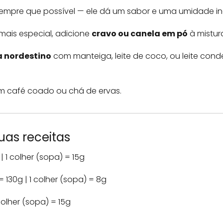
empre que possível — ele dá um sabor e uma umidade in
mais especial, adicione
cravo ou canela em pó
à mistur
a nordestino
com manteiga, leite de coco, ou leite con
m café coado ou chá de ervas.
uas receitas
 | 1 colher (sopa) = 15g
a = 130g | 1 colher (sopa) = 8g
1 colher (sopa) = 15g