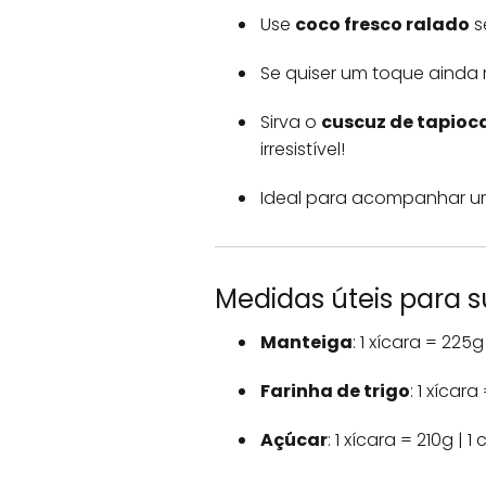
Use
coco fresco ralado
s
Se quiser um toque ainda 
Sirva o
cuscuz de tapioc
irresistível!
Ideal para acompanhar u
Medidas úteis para s
Manteiga
: 1 xícara = 225g
Farinha de trigo
: 1 xícar
Açúcar
: 1 xícara = 210g | 