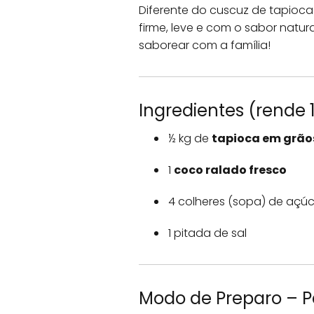
Diferente do cuscuz de tapioca 
firme, leve e com o sabor natur
saborear com a família!
Ingredientes (rende 
½ kg de
tapioca em grão
1
coco ralado fresco
4 colheres (sopa) de açú
1 pitada de sal
Modo de Preparo – P