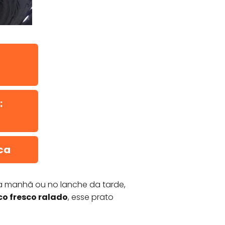
:
ca
 da manhã ou no lanche da tarde,
co fresco ralado
, esse prato