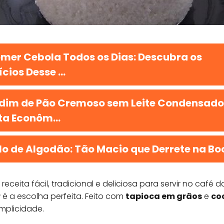
mer Cebola Todos os Dias: Descubra os
cios Desse ...
dim de Pão Cremoso sem Leite Condensado
ta Econôm...
lo de Algodão: Tão Macio que Derrete na Bo
ceita fácil, tradicional e deliciosa para servir no café
r
é a escolha perfeita. Feito com
tapioca em grãos
e
co
implicidade.