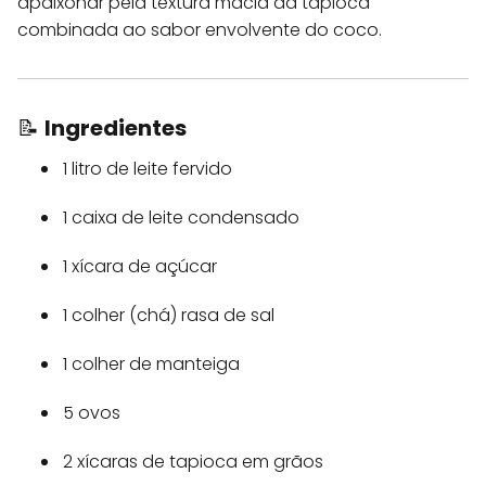
apaixonar pela textura macia da tapioca
combinada ao sabor envolvente do coco.
📝
Ingredientes
1 litro de leite fervido
1 caixa de leite condensado
1 xícara de açúcar
1 colher (chá) rasa de sal
1 colher de manteiga
5 ovos
2 xícaras de tapioca em grãos