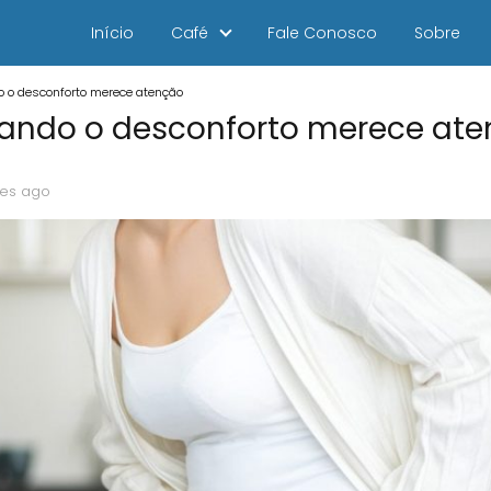
Início
Café
Fale Conosco
Sobre
o o desconforto merece atenção
quando o desconforto merece at
es ago