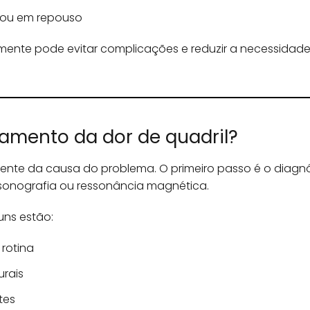
 ou em repouso
emente pode evitar complicações e reduzir a necessidad
tamento da dor de quadril?
nte da causa do problema. O primeiro passo é o diagnós
ssonografia ou ressonância magnética.
ns estão:
rotina
rais
tes