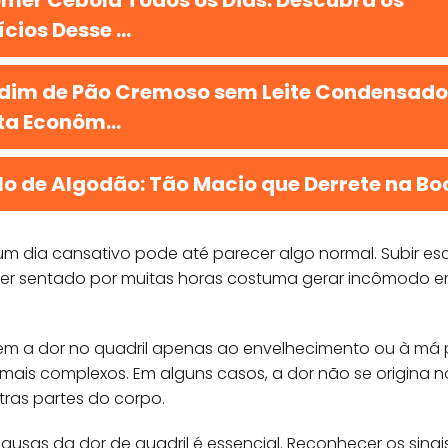
mer Cebola Todos os Dias: Descubra os
cios Desse ...
dim de Pão Cremoso sem Leite Condensado
ta Econôm...
lo de Algodão: Tão Macio que Derrete na Bo
 um dia cansativo pode até parecer algo normal. Subir e
er sentado por muitas horas costuma gerar incômodo e
m a dor no quadril apenas ao envelhecimento ou à má p
mais complexos. Em alguns casos, a dor não se origina n
tras partes do corpo.
 causas da dor de quadril é essencial. Reconhecer os sina