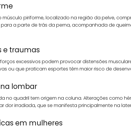
orme
músculo piriforme, localizado na região da pelve, compr
iar para a parte de trás da perna, acompanhada de que
s e traumas
forços excessivos podem provocar distensões musculare
ivas ou que praticam esportes têm maior risco de desenvo
una lombar
da no quadril tem origem na coluna. Alterações como h
dor irradiada, que se manifesta principalmente na latera
ficas em mulheres