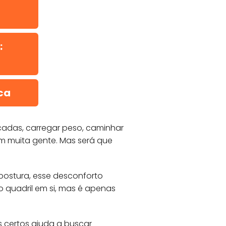
:
ca
scadas, carregar peso, caminhar
m muita gente. Mas será que
ostura, esse desconforto
o quadril em si, mas é apenas
is certos ajuda a buscar