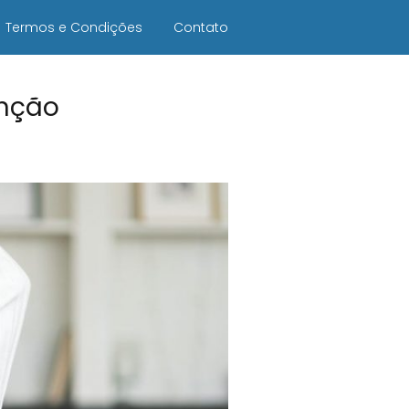
Termos e Condições
Contato
enção