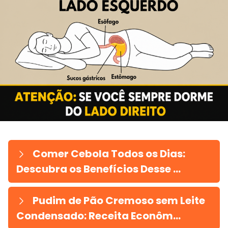
Comer Cebola Todos os Dias:
Descubra os Benefícios Desse ...
Pudim de Pão Cremoso sem Leite
Condensado: Receita Econôm...