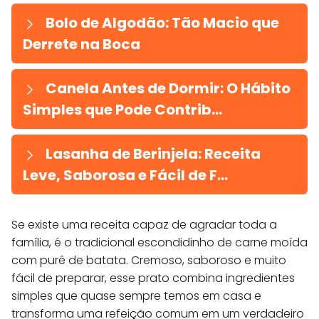
Bolo de Algodão: Tão Macio que
Derrete na Boca
Canela Antes de Dormir: O Hábito
Simples que Pode Contrib...
Lasanha de Berinjela: Receita
Leve, Saborosa e Fácil de F...
Se existe uma receita capaz de agradar toda a
família, é o tradicional escondidinho de carne moída
com purê de batata. Cremoso, saboroso e muito
fácil de preparar, esse prato combina ingredientes
simples que quase sempre temos em casa e
transforma uma refeição comum em um verdadeiro