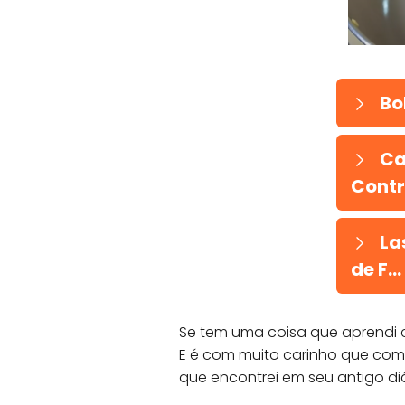
Bo
Ca
Contri
Las
de F...
Se tem uma coisa que aprendi c
E é com muito carinho que com
que encontrei em seu antigo diá