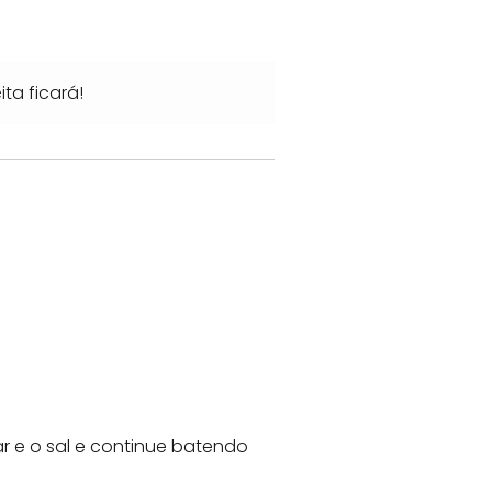
ta ficará!
r e o sal e continue batendo