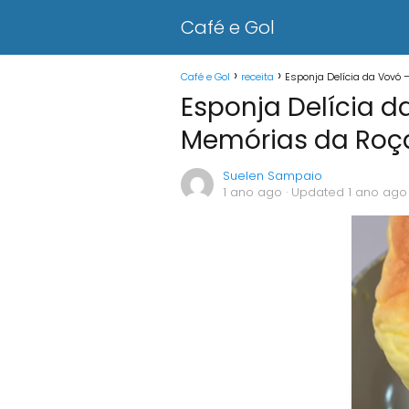
Café e Gol
Café e Gol
receita
Esponja Delícia da Vovó 
Esponja Delícia d
Memórias da Roç
Suelen Sampaio
1 ano ago
· Updated 1 ano ago