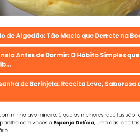
lo de Algodão: Tão Macio que Derrete na Bo
nela Antes de Dormir: O Hábito Simples que
b...
anha de Berinjela: Receita Leve, Saborosa e
om minha avó mineira, é que as melhores receitas são fe
partilho com vocês a
Esponja Delícia
, uma das receitas
rio.