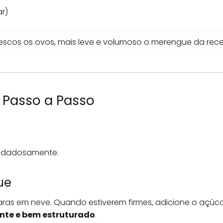
ar)
scos os ovos, mais leve e volumoso o merengue da recei
 Passo a Passo
uidadosamente.
ue
laras em neve. Quando estiverem firmes, adicione o açúca
nte e bem estruturado
.