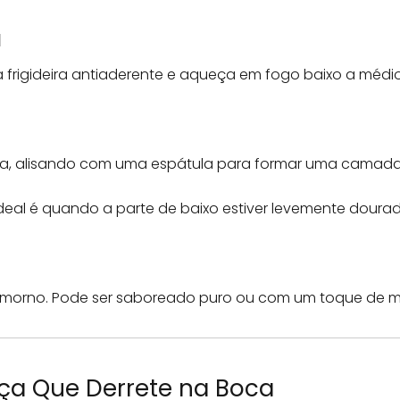
a
frigideira antiaderente e aqueça em fogo baixo a médio
ira, alisando com uma espátula para formar uma camada
eal é quando a parte de baixo estiver levemente dourada 
nda morno. Pode ser saboreado puro ou com um toque de mel
ça Que Derrete na Boca