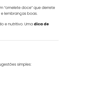
um “omelete doce” que derrete
 e lembranças boas.
do e nutritivo. Uma
dica de
ugestões simples: