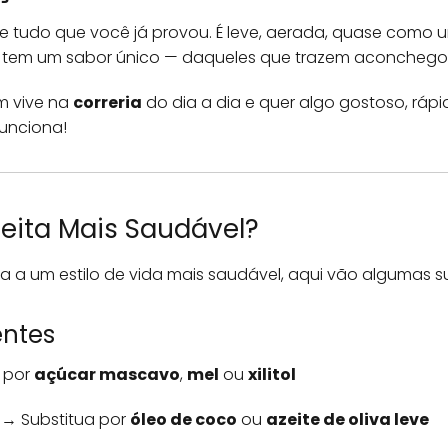
de tudo que você já provou. É leve, aerada, quase como 
la tem um sabor único — daqueles que trazem aconchego
em vive na
correria
do dia a dia e quer algo gostoso, rápi
unciona!
eita Mais Saudável?
a a um estilo de vida mais saudável, aqui vão algumas s
entes
 por
açúcar mascavo
,
mel
ou
xilitol
→ Substitua por
óleo de coco
ou
azeite de oliva leve