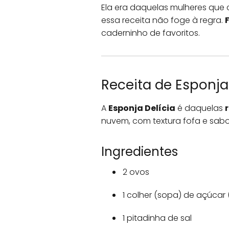
Ela era daquelas mulheres que
essa receita não foge à regra.
caderninho de favoritos.
Receita de Esponja 
A
Esponja Delícia
é daquelas
nuvem, com textura fofa e sabo
Ingredientes
2 ovos
1 colher (sopa) de açúcar 
1 pitadinha de sal