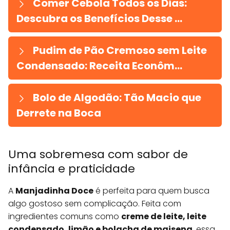
Comer Cebola Todos os Dias:
Descubra os Benefícios Desse ...
Pudim de Pão Cremoso sem Leite
Condensado: Receita Econôm...
Bolo de Algodão: Tão Macio que
Derrete na Boca
Uma sobremesa com sabor de
infância e praticidade
A
Manjadinha Doce
é perfeita para quem busca
algo gostoso sem complicação. Feita com
ingredientes comuns como
creme de leite, leite
condensado, limão e bolacha de maisena
, essa