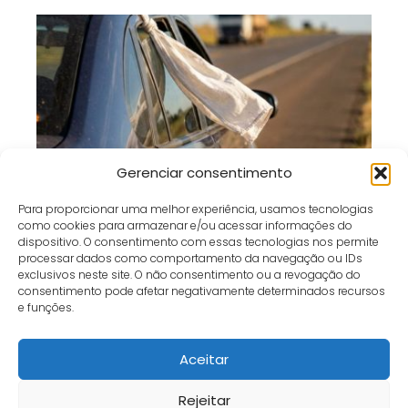
Pano Branco no Carro Parado: O Que
Gerenciar consentimento
Esse Sinal Significa nas Estradas?
Para proporcionar uma melhor experiência, usamos tecnologias
como cookies para armazenar e/ou acessar informações do
dispositivo. O consentimento com essas tecnologias nos permite
processar dados como comportamento da navegação ou IDs
exclusivos neste site. O não consentimento ou a revogação do
consentimento pode afetar negativamente determinados recursos
Café e Gol
receita
Manjadinha Doce: Sobremesa Rápida, Cremosa e Perfeita
e funções.
para Dias Quentes!
Aceitar
Início
Contato
Política de Privacidade
Termos e Condições
Sobre
Fale Conosco
Rejeitar