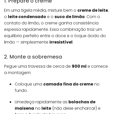
1. Prepare o creme
Em uma tigela média, misture bem o
creme de leite
,
o
leite condensado
e o
suco de limão
. Com o
contato do limão, o creme ganha consistência
espessa rapidamente. Essa combinação traz um
equilíbrio perfeito entre o doce e o toque ácido do
limão — simplesmente
irresistível
.
2. Monte a sobremesa
Pegue uma travessa de cerca de
900 ml
e comece
a montagem:
Coloque uma
camada fina do creme
no
fundo.
Umedeça rapidamente as
bolachas de
maisena
no
leite
(não deixe encharcar) e