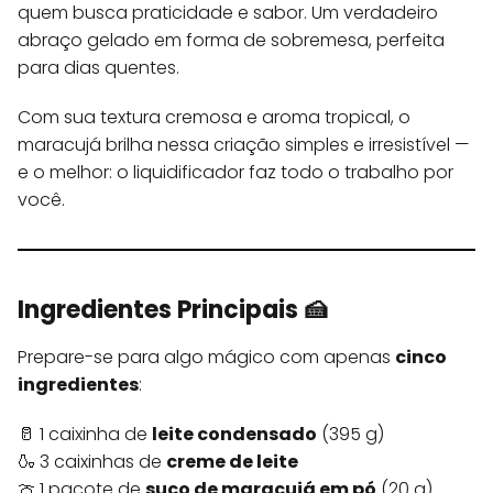
quem busca praticidade e sabor. Um verdadeiro
abraço gelado em forma de sobremesa, perfeita
para dias quentes.
Com sua textura cremosa e aroma tropical, o
maracujá brilha nessa criação simples e irresistível —
e o melhor: o liquidificador faz todo o trabalho por
você.
Ingredientes Principais 🍰
Prepare-se para algo mágico com apenas
cinco
ingredientes
:
🥛 1 caixinha de
leite condensado
(395 g)
🍶 3 caixinhas de
creme de leite
🍈 1 pacote de
suco de maracujá em pó
(20 g)