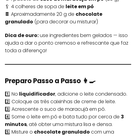
🥄 4 colheres de sopa de
leite em pó
🍫 Aproximadamente 20 g de
chocolate
granulado
(para decorar ou misturar)
Dica de ouro:
use ingredientes bem gelados — isso
ajuda a dar o ponto cremoso e refrescante que faz
toda a diferença!
Preparo Passo a Passo 👩‍🍳
1️⃣ No
liquidificador
, adicione o leite condensado.
2️⃣ Coloque as três caixinhas de creme de leite.
3️⃣ Acrescente o suco de maracujá em pó.
4️⃣ Some o leite em pó e bata tudo por cerca de
3
minutos
, até obter uma mistura lisa e densa.
5️⃣ Misture o
chocolate granulado
com uma