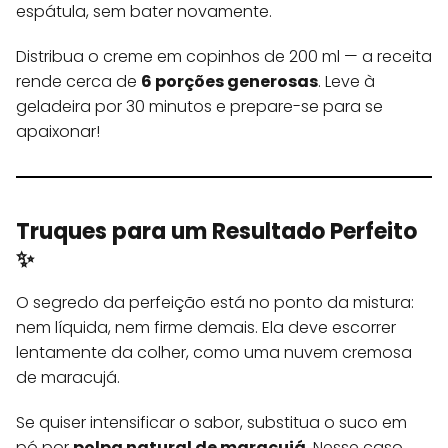
espátula, sem bater novamente.
Distribua o creme em copinhos de 200 ml — a receita
rende cerca de
6 porções generosas
. Leve à
geladeira por 30 minutos e prepare-se para se
apaixonar!
Truques para um Resultado Perfeito
✨
O segredo da perfeição está no ponto da mistura:
nem líquida, nem firme demais. Ela deve escorrer
lentamente da colher, como uma nuvem cremosa
de maracujá.
Se quiser intensificar o sabor, substitua o suco em
pó por
polpa natural de maracujá
. Nesse caso,