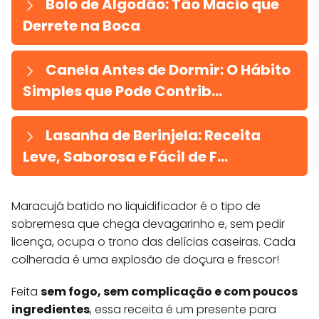
Bolo de Algodão: Tão Macio que
Derrete na Boca
Canela Antes de Dormir: O Hábito
Simples que Pode Contrib...
Lasanha de Berinjela: Receita
Leve, Saborosa e Fácil de F...
Maracujá batido no liquidificador é o tipo de
sobremesa que chega devagarinho e, sem pedir
licença, ocupa o trono das delícias caseiras. Cada
colherada é uma explosão de doçura e frescor!
Feita
sem fogo, sem complicação e com poucos
ingredientes
, essa receita é um presente para