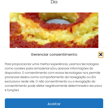
Dia
Bolo Monte-Cristo de 3 Minutos:
Gerenciar consentimento
Receita Rápida, Fofinha e Perfeita
Para proporcionar uma melhor experiência, usamos tecnologias
para Qualquer Hora
como cookies para armazenar e/ou acessar informações do
dispositivo. O consentimento com essas tecnologias nos permite
processar dados como comportamento da navegação ou IDs
exclusivos neste site. O não consentimento ou a revogação do
consentimento pode afetar negativamente determinados recursos
e funções.
Café e Gol
receita
Pingo de leite caseiro
Aceitar
Início
Contato
Política de Privacidade
Termos e Condições