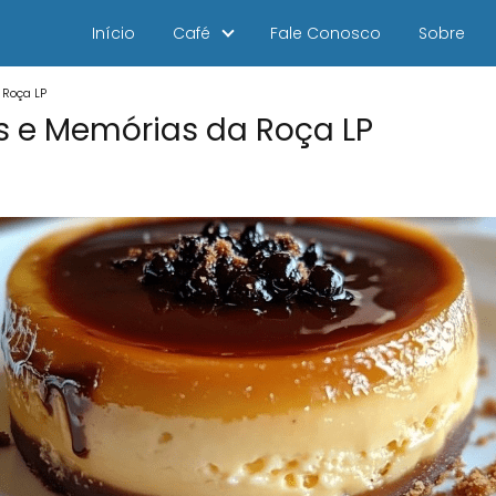
Início
Café
Fale Conosco
Sobre
 Roça LP
 e Memórias da Roça LP