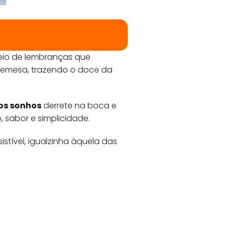
heio de lembranças que
remesa, trazendo o doce da
os sonhos
derrete na boca e
 sabor e simplicidade.
istível, igualzinha àquela das