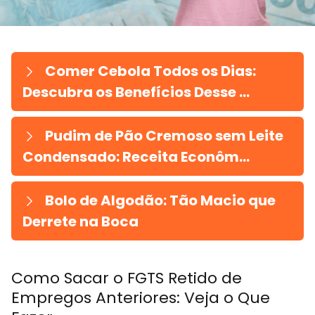
Comer Cebola Todos os Dias:
Descubra os Benefícios Desse ...
Pudim de Pão Cremoso sem Leite
Condensado: Receita Econôm...
Bolo de Algodão: Tão Macio que
Derrete na Boca
Como Sacar o FGTS Retido de
Empregos Anteriores: Veja o Que