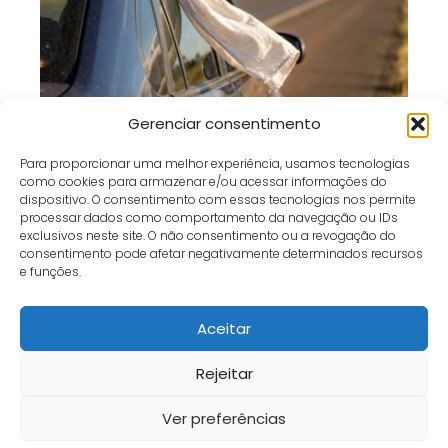
Pano Branco no Carro Parado: O Que
Gerenciar consentimento
Esse Sinal Significa nas Estradas?
Para proporcionar uma melhor experiência, usamos tecnologias
como cookies para armazenar e/ou acessar informações do
dispositivo. O consentimento com essas tecnologias nos permite
processar dados como comportamento da navegação ou IDs
exclusivos neste site. O não consentimento ou a revogação do
consentimento pode afetar negativamente determinados recursos
Café e Gol
bem estar
"Quando e como é possível sacar o FGTS retido de
e funções.
empregos anteriores?"
Aceitar
Início
Contato
Política de Privacidade
Termos e Condições
Sobre
Fale Conosco
Rejeitar
Ver preferências