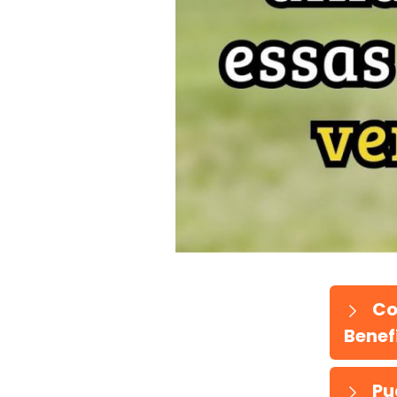
Co
Benefí
Pu