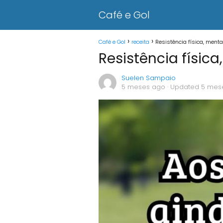
Café e Gol
Café e Gol
receita
Resistência física, menta
Resistência físic
Suelen Sampaio
5 meses ago
· Updated 5 mes