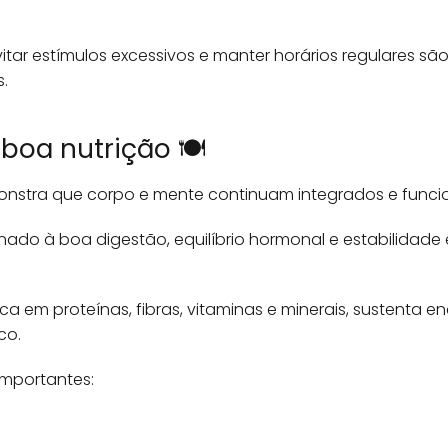
evitar estímulos excessivos e manter horários regulares sã
.
boa nutrição 🍽️
emonstra que corpo e mente continuam integrados e fun
onado à boa digestão, equilíbrio hormonal e estabilidad
ca em proteínas, fibras, vitaminas e minerais, sustenta 
co.
 importantes: