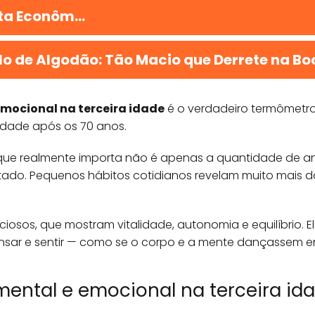
ta Econôm...
lo de Algodão: Tão Macio que Derrete na Bo
 emocional na terceira idade
é o verdadeiro termômetr
nidade após os 70 anos.
ue realmente importa não é apenas a quantidade de an
do. Pequenos hábitos cotidianos revelam muito mais do 
nciosos, que mostram vitalidade, autonomia e equilíbrio. E
ensar e sentir — como se o corpo e a mente dançassem em
, mental e emocional na terceira i