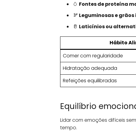
🥚
Fontes de proteína m
🫘
Leguminosas e grãos 
🥛
Laticínios ou alternat
Hábito Al
Comer com regularidade
Hidratação adequada
Refeições equilibradas
Equilíbrio emocion
Lidar com emoções difíceis sem
tempo.