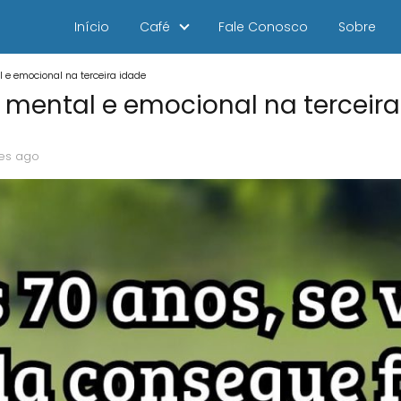
Início
Café
Fale Conosco
Sobre
l e emocional na terceira idade
a, mental e emocional na terceir
es ago