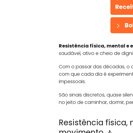
Recei
Bo
Resistência física, mental e
saudável, ativo e cheio de dig
Com o passar das décadas, o q
com que cada dia é experimenta
impessoais.
São sinais discretos, quase sile
no jeito de caminhar, dormir, p
Resistência física
movimento 🚶