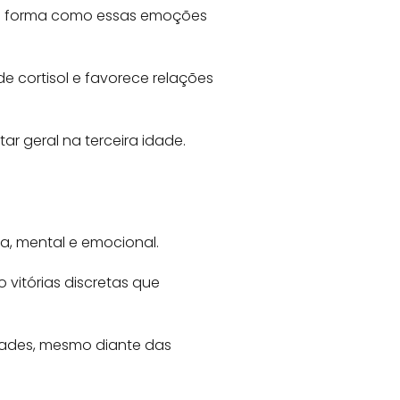
á na forma como essas emoções
e cortisol e favorece relações
r geral na terceira idade.
ca, mental e emocional.
 vitórias discretas que
dades, mesmo diante das