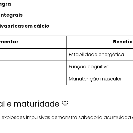
agra
integrais
ivas ricas em cálcio
imentar
Benefíci
Estabilidade energética
Função cognitiva
Manutenção muscular
al e maturidade 💛
 explosões impulsivas demonstra sabedoria acumulada e 