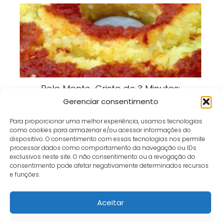
Bolo Monte-Cristo de 3 Minutos:
Receita Rápida, Fofinha e Perfeita
Gerenciar consentimento
para Qualquer Hora
Para proporcionar uma melhor experiência, usamos tecnologias
como cookies para armazenar e/ou acessar informações do
dispositivo. O consentimento com essas tecnologias nos permite
processar dados como comportamento da navegação ou IDs
exclusivos neste site. O não consentimento ou a revogação do
consentimento pode afetar negativamente determinados recursos
Café e Gol
receita
Sobremesa Perfeita para a Páscoa: Receita Cremosa e
e funções.
Irresistível para Surpreender a Família
Aceitar
Início
Contato
Política de Privacidade
Termos e Condições
Sobre
Fale Conosco