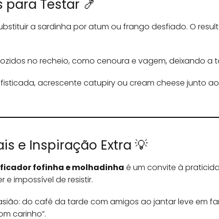
 para Testar 🍤
substituir a sardinha por atum ou frango desfiado. O resul
cozidos no recheio, como cenoura e vagem, deixando a tor
fisticada, acrescente catupiry ou cream cheese junto a
s e Inspiração Extra 💡
dificador fofinha e molhadinha
é um convite à praticid
 e impossível de resistir.
asião: do café da tarde com amigos ao jantar leve em fam
om carinho”.