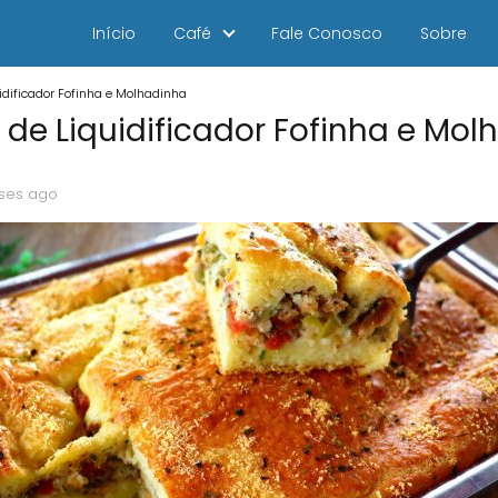
Início
Café
Fale Conosco
Sobre
idificador Fofinha e Molhadinha
 de Liquidificador Fofinha e Mo
ses ago