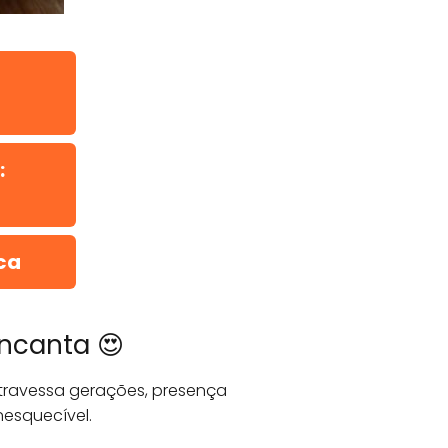
:
ca
Encanta 😍
travessa gerações, presença
nesquecível.