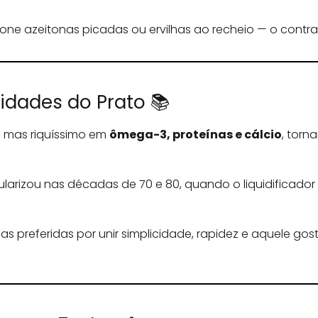
icione azeitonas picadas ou ervilhas ao recheio — o cont
sidades do Prato 📚
l, mas riquíssimo em
ômega-3, proteínas e cálcio
, tor
larizou nas décadas de 70 e 80, quando o liquidificador 
s preferidas por unir simplicidade, rapidez e aquele gos