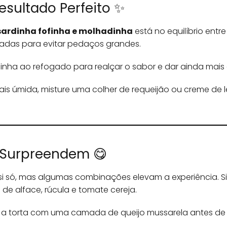
sultado Perfeito ✨
 sardinha fofinha e molhadinha
está no equilíbrio entr
iadas para evitar pedaços grandes.
dinha ao refogado para realçar o sabor e dar ainda mais
mais úmida, misture uma colher de requeijão ou creme de l
Surpreendem 😋
or si só, mas algumas combinações elevam a experiência
de alface, rúcula e tomate cereja.
ze a torta com uma camada de queijo mussarela antes de