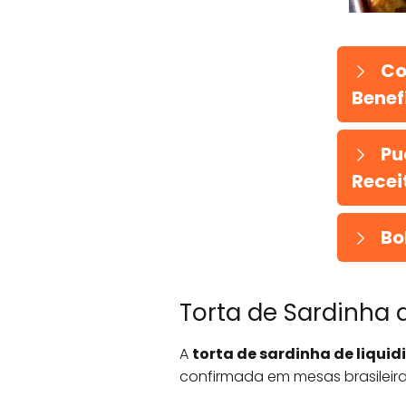
Co
Benefí
Pu
Recei
Bo
Torta de Sardinha d
A
torta de sardinha de liqui
confirmada em mesas brasileiras