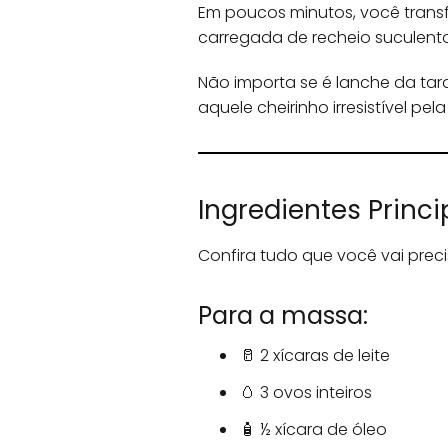
Em poucos minutos, você transf
carregada de recheio suculent
Não importa se é lanche da tard
aquele cheirinho irresistível pel
Ingredientes Princi
Confira tudo que você vai preci
Para a massa:
🥛 2 xícaras de leite
🥚 3 ovos inteiros
🧴 ½ xícara de óleo