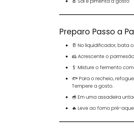
🧂 Sal e pimenta a gosto
Preparo Passo a Pas
🥛 No liquidificador, bata 
🧀 Acrescente o parmesão
🥄 Misture o fermento com
🐟 Para o recheio, refogue
Tempere a gosto.
🥣 Em uma assadeira unta
🔥 Leve ao forno pré-aquec