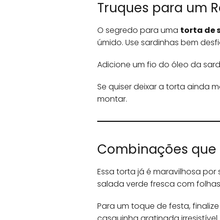
Truques para um Re
O segredo para uma
torta de
úmido. Use sardinhas bem desf
Adicione um fio do óleo da sar
Se quiser deixar a torta ainda 
montar.
Combinações que 
Essa torta já é maravilhosa p
salada verde fresca com folhas 
Para um toque de festa, finali
casquinha gratinada irresistível.