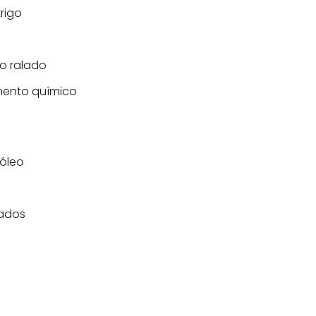
trigo
o ralado
rmento químico
 óleo
cados