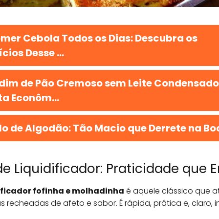
mer Cebola Todos os Dias: Descubra os
cios Desse ...
dim de Pão Cremoso sem Leite Condensado
ta Econôm...
lo de Algodão: Tão Macio que Derrete na Bo
e Liquidificador: Praticidade que 
dificador fofinha e molhadinha
é aquele clássico que a
 recheadas de afeto e sabor. É rápida, prática e, claro, i