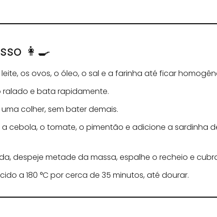
so 👩‍🍳
o leite, os ovos, o óleo, o sal e a farinha até ficar homogên
 ralado e bata rapidamente.
 uma colher, sem bater demais.
 a cebola, o tomate, o pimentão e adicione a sardinha de
da, despeje metade da massa, espalhe o recheio e cubr
ido a 180 °C por cerca de 35 minutos, até dourar.