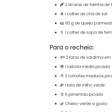
🌾 2 xícaras de farinha de 
🧂 1 colher de chá de sal
🧀 50 g de queijo parmesã
🥄 1 colher de sopa de fe
Para o recheio:
🐟 2 latas de sardinha em
🧅 1 cebola média picada
🍅 2 tomates maduros pi
🌽 1 lata de milho verde
🫑 ½ pimentão picado
🌿 Cheiro-verde a gosto