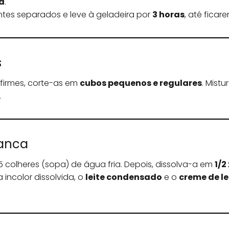
ia
.
tes separados e leve à geladeira por
3 horas
, até ficar
s
firmes, corte-as em
cubos pequenos e regulares
. Mist
.
ranca
 colheres (sopa) de água fria. Depois, dissolva-a em
1/2
a incolor dissolvida, o
leite condensado
e o
creme de le