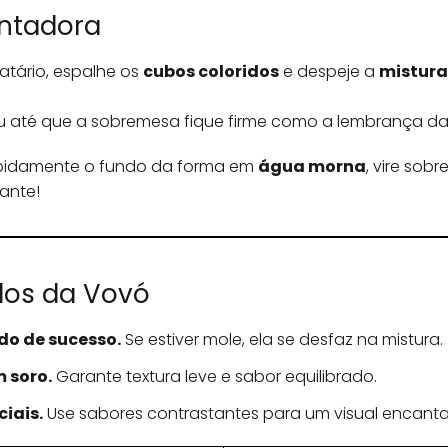
ntadora
atário, espalhe os
cubos coloridos
e despeje a
mistura
ou até que a sobremesa fique firme como a lembrança da 
apidamente o fundo da forma em
água morna
, vire sob
ante!
dos da Vovó
do de sucesso.
Se estiver mole, ela se desfaz na mistura.
m soro.
Garante textura leve e sabor equilibrado.
ciais.
Use sabores contrastantes para um visual encanta