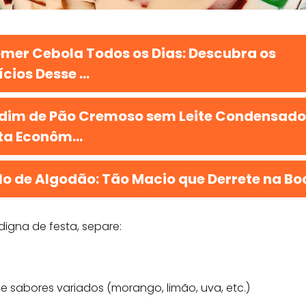
mer Cebola Todos os Dias: Descubra os
cios Desse ...
dim de Pão Cremoso sem Leite Condensado
ta Econôm...
lo de Algodão: Tão Macio que Derrete na Bo
igna de festa, separe:
e sabores variados (morango, limão, uva, etc.)