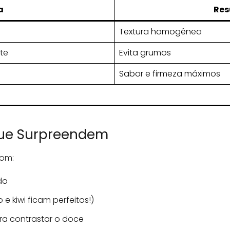
a
Res
Textura homogênea
te
Evita grumos
Sabor e firmeza máximos
ue Surpreendem
om:
do
e kiwi ficam perfeitos!)
a contrastar o doce