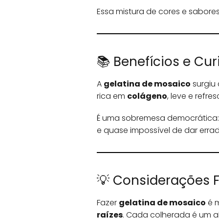
Essa mistura de cores e sabore
📚 Benefícios e Cu
A
gelatina de mosaico
surgiu 
rica em
colágeno
, leve e refr
É uma sobremesa democrática: a
e quase impossível de dar erra
💡 Considerações Fi
Fazer
gelatina de mosaico
é m
raízes
. Cada colherada é um ab