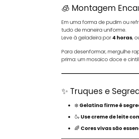
🧊 Montagem Enca
Em uma forma de pudim ou refr
tudo de maneira uniforme.
Leve à geladeira por
4 horas
, 
Para desenformar, mergulhe r
prima: um mosaico doce e cintil
✨ Truques e Segre
❄️
Gelatina firme é segre
🍶
Use creme de leite co
🌈
Cores vivas são essen