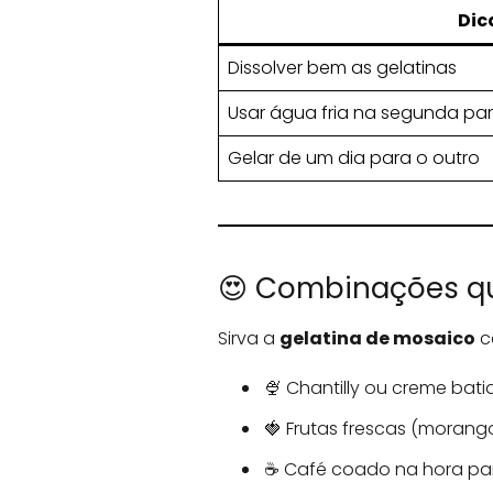
Dic
Dissolver bem as gelatinas
Usar água fria na segunda par
Gelar de um dia para o outro
😍 Combinações q
Sirva a
gelatina de mosaico
c
🍨 Chantilly ou creme bati
🍓 Frutas frescas (morango 
☕ Café coado na hora par