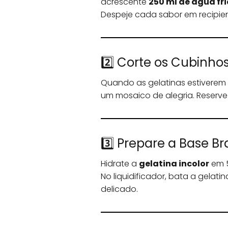
acrescente
250 ml de água fr
Despeje cada sabor em recipien
2️⃣ Corte os Cubinho
Quando as gelatinas estiverem 
um mosaico de alegria. Reserve
3️⃣ Prepare a Base B
Hidrate a
gelatina incolor
em 5
No liquidificador, bata a gelatin
delicado.