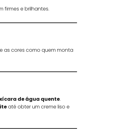
em firmes e brilhantes.
ure as cores como quem monta
 xícara de água quente
.
ite
até obter um creme liso e