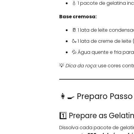
💧 1 pacote de gelatina in
Base cremosa:
🥛 1 lata de leite condens
🍶 1 lata de creme de leite
💦 Água quente e fria para
💡
Dica da roça:
use cores contr
👩‍🍳 Preparo Passo
1️⃣ Prepare as Gelati
Dissolva cada pacote de gelat