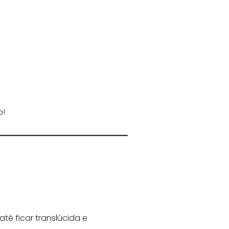
o!
até ficar translúcida e