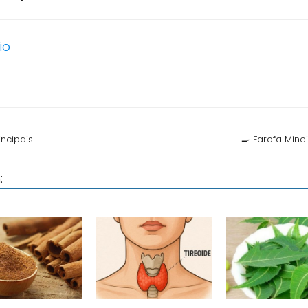
io
incipais
🍳 Farofa Minei
: