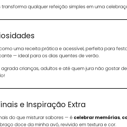
s transforma qualquer refeição simples em uma celebraç
riosidades
como uma receita prática e acessível, perfeita para festas
escante — ideal para os dias quentes de verão.
grada crianças, adultos e até quem jura não gostar de do
do!
nais e Inspiração Extra
ais do que misturar sabores — é
celebrar memórias
,
co
raço doce da minha avó, revivido em textura e cor.