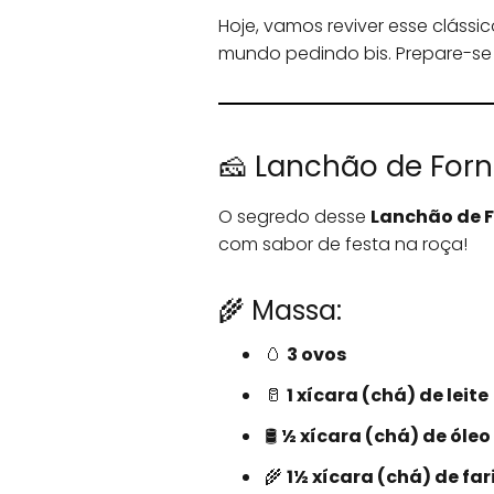
Hoje, vamos reviver esse clássi
mundo pedindo bis. Prepare-se
🧀 Lanchão de Forn
O segredo desse
Lanchão de 
com sabor de festa na roça!
🌾 Massa:
🥚
3 ovos
🥛
1 xícara (chá) de leite
🛢️
½ xícara (chá) de óleo
🌾
1½ xícara (chá) de far