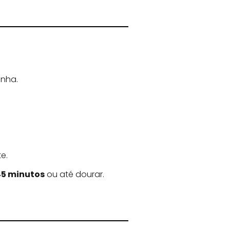
inha.
e.
45 minutos
ou até dourar.