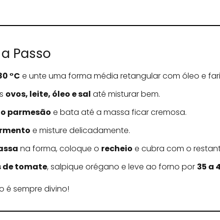
 a Passo
80 °C
e unte uma forma média retangular com óleo e far
os
ovos, leite, óleo e sal
até misturar bem.
e o parmesão
e bata até a massa ficar cremosa.
ermento
e misture delicadamente.
assa
na forma, coloque o
recheio
e cubra com o restant
s de tomate
, salpique orégano e leve ao forno por
35 a 
do é sempre divino!