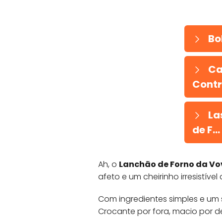
Bo
Ca
Contri
Las
de F...
Ah, o
Lanchão de Forno da Vo
afeto e um cheirinho irresistível
Com ingredientes simples e um
Crocante por fora, macio por den