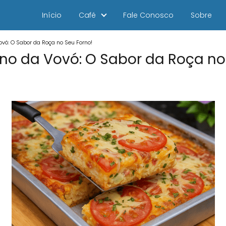
Início
Café
Fale Conosco
Sobre
ovó: O Sabor da Roça no Seu Forno!
no da Vovó: O Sabor da Roça no