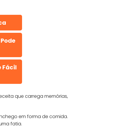
ca
 Pode
 Fácil
receita que carrega memórias,
conchego em forma de comida.
uma fatia.