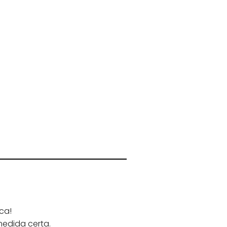
ca!
medida certa.