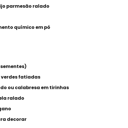
eijo parmesão ralado
rmento químico em pó
 sementes)
 verdes fatiadas
ado ou calabresa em tirinhas
ela ralado
égano
ra decorar