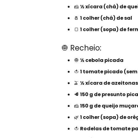
🧀
½ xícara (chá) de qu
🧂
1 colher (chá) de sal
🍞
1 colher (sopa) de fe
🧅 Recheio:
🧅
½ cebola picada
🍅
1 tomate picado (sem
🫒
½ xícara de azeitonas
🥩
150 g de presunto pic
🧀
150 g de queijo muçar
🌿
1 colher (sopa) de or
🍅
Rodelas de tomate pa