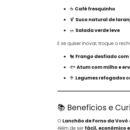
☕
Café fresquinho
🍹
Suco natural de lara
🥗
Salada verde leve
E se quiser inovar, troque o rech
🐔
Frango desfiado com 
🐟
Atum com milho e erv
🥦
Legumes refogados c
📚 Benefícios e Cu
O
Lanchão de Forno da Vovó
Além de ser
fácil, econômico e