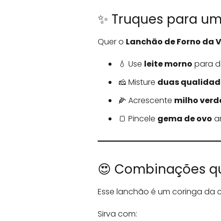
✨ Truques para um 
Quer o
Lanchão de Forno da 
💧 Use
leite morno
para de
🧀 Misture
duas qualidade
🌽 Acrescente
milho verd
🍞 Pincele
gema de ovo
an
😍 Combinações q
Esse lanchão é um coringa da co
Sirva com: