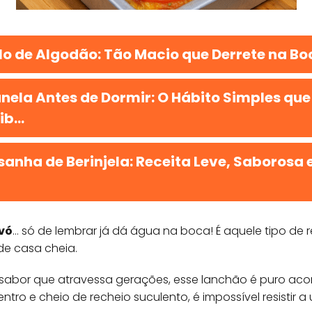
lo de Algodão: Tão Macio que Derrete na Bo
nela Antes de Dormir: O Hábito Simples que
b...
anha de Berinjela: Receita Leve, Saborosa e
vó
… só de lembrar já dá água na boca! É aquele tipo de 
 de casa cheia.
 sabor que atravessa gerações, esse lanchão é puro a
tro e cheio de recheio suculento, é impossível resistir a 