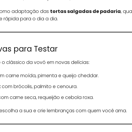
u como adaptação das
tortas salgadas de padaria
, qu
rápida para o dia a dia.
vas para Testar
 o clássico da vovó em novas delícias:
m carne moída, pimenta e queijo cheddar.
:
com brócolis, palmito e cenoura.
om carne seca, requeijão e cebola roxa.
escolha a sua e crie lembranças com quem você ama.