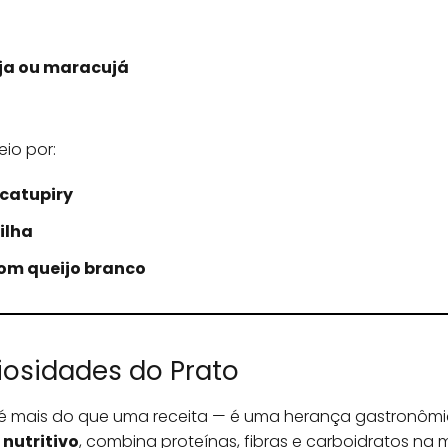
nja ou maracujá
eio por:
catupiry
ilha
om queijo branco
riosidades do Prato
é mais do que uma receita — é uma herança gastronômi
 nutritivo
, combina proteínas, fibras e carboidratos na 