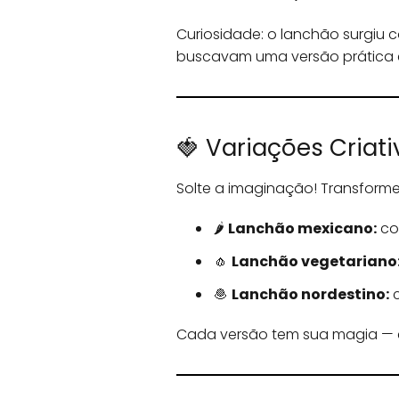
Curiosidade: o lanchão surgi
buscavam uma versão prática e 
🍓 Variações Criati
Solte a imaginação! Transforme
🌶️
Lanchão mexicano:
co
🧄
Lanchão vegetariano
🧆
Lanchão nordestino:
c
Cada versão tem sua magia — 