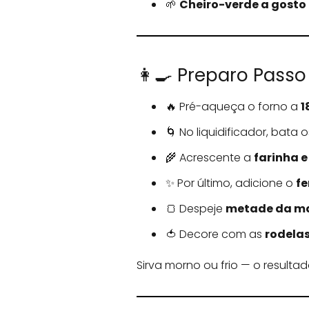
🌱
Cheiro-verde a gosto
👩‍🍳 Preparo Passo
🔥 Pré-aqueça o forno a
1
🌀 No liquidificador, bata 
🌾 Acrescente a
farinha 
✨ Por último, adicione o
f
🍞 Despeje
metade da m
🍅 Decore com as
rodela
Sirva morno ou frio — o resulta