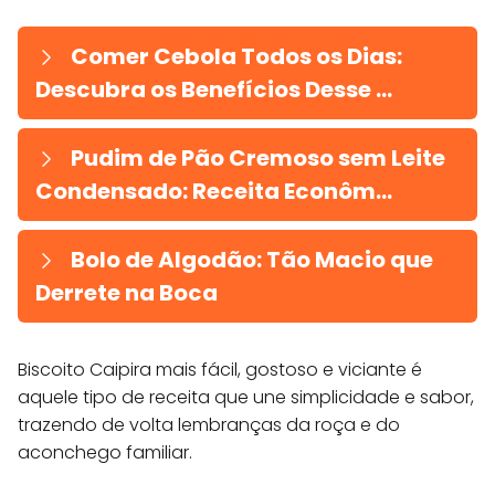
Comer Cebola Todos os Dias:
Descubra os Benefícios Desse ...
Pudim de Pão Cremoso sem Leite
Condensado: Receita Econôm...
Bolo de Algodão: Tão Macio que
Derrete na Boca
Biscoito Caipira mais fácil, gostoso e viciante é
aquele tipo de receita que une simplicidade e sabor,
trazendo de volta lembranças da roça e do
aconchego familiar.