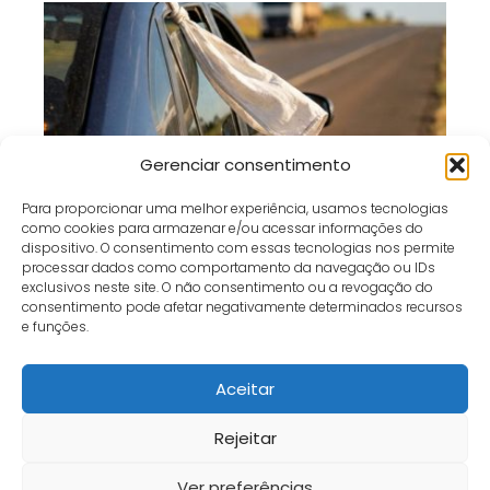
Gerenciar consentimento
Pano Branco no Carro Parado: O Que
Para proporcionar uma melhor experiência, usamos tecnologias
Esse Sinal Significa nas Estradas?
como cookies para armazenar e/ou acessar informações do
dispositivo. O consentimento com essas tecnologias nos permite
processar dados como comportamento da navegação ou IDs
exclusivos neste site. O não consentimento ou a revogação do
consentimento pode afetar negativamente determinados recursos
e funções.
Café e Gol
receita
🍪 Biscoito Caipira mais fácil, gostoso e viciante
Aceitar
Início
Contato
Política de Privacidade
Termos e Condições
Sobre
Fale Conosco
Rejeitar
Ver preferências