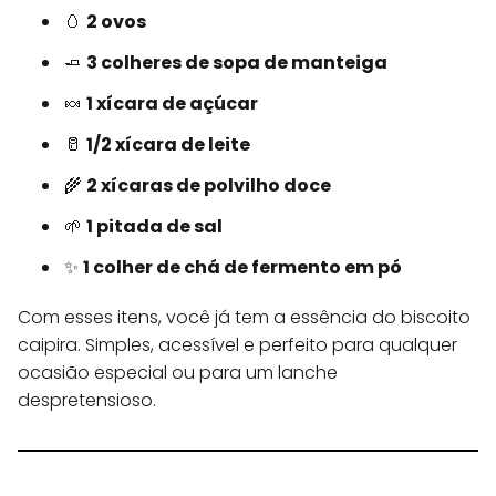
🥚
2 ovos
🧈
3 colheres de sopa de manteiga
🍬
1 xícara de açúcar
🥛
1/2 xícara de leite
🌾
2 xícaras de polvilho doce
🌱
1 pitada de sal
✨
1 colher de chá de fermento em pó
Com esses itens, você já tem a essência do biscoito
caipira. Simples, acessível e perfeito para qualquer
ocasião especial ou para um lanche
despretensioso.