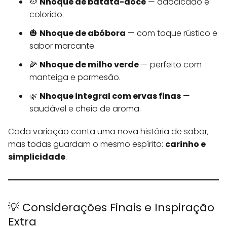
🥔
Nhoque de batata-doce
— adocicado e
colorido.
🎃
Nhoque de abóbora
— com toque rústico e
sabor marcante.
🌽
Nhoque de milho verde
— perfeito com
manteiga e parmesão.
🌿
Nhoque integral com ervas finas
—
saudável e cheio de aroma.
Cada variação conta uma nova história de sabor,
mas todas guardam o mesmo espírito:
carinho e
simplicidade
.
💡 Considerações Finais e Inspiração
Extra