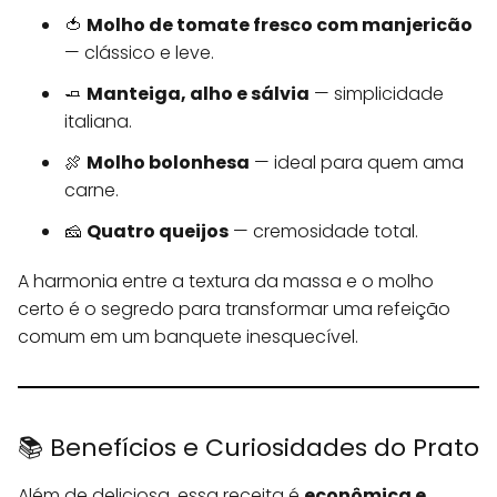
🍅
Molho de tomate fresco com manjericão
— clássico e leve.
🧈
Manteiga, alho e sálvia
— simplicidade
italiana.
🍖
Molho bolonhesa
— ideal para quem ama
carne.
🧀
Quatro queijos
— cremosidade total.
A harmonia entre a textura da massa e o molho
certo é o segredo para transformar uma refeição
comum em um banquete inesquecível.
📚 Benefícios e Curiosidades do Prato
Além de deliciosa, essa receita é
econômica e