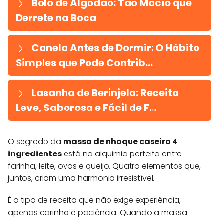
Bolo de Algodão: Tão Macio que
Derrete na Boca
Canela Antes de Dormir: O Hábito
Simples que Pode Contrib...
Lasanha de Berinjela: Receita
Leve, Saborosa e Fácil de F...
O segredo da
massa de nhoque caseiro 4
ingredientes
está na alquimia perfeita entre
farinha, leite, ovos e queijo. Quatro elementos que,
juntos, criam uma harmonia irresistível.
É o tipo de receita que não exige experiência,
apenas carinho e paciência. Quando a massa