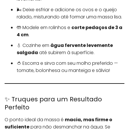
🌬️ Deixe esfriar e adicione os ovos e o queijo
ralado, misturando até formar uma massa lisa.
🤲 Modele em rolinhos e
corte pedaços de 3 a
4 cm
.
💧 Cozinhe em
água fervente levemente
salgada
até subirem à superfície.
🍅 Escorra e sirva com seu molho preferido —
tomate, bolonhesa ou manteiga e sálvia!
✨ Truques para um Resultado
Perfeito
O ponto ideal da massa é
macia, mas firme o
suficiente
para não desmanchar na água. Se