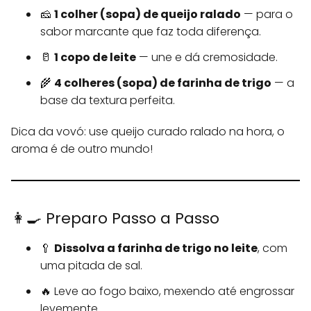
🧀
1 colher (sopa) de queijo ralado
— para o
sabor marcante que faz toda diferença.
🥛
1 copo de leite
— une e dá cremosidade.
🌾
4 colheres (sopa) de farinha de trigo
— a
base da textura perfeita.
Dica da vovó: use queijo curado ralado na hora, o
aroma é de outro mundo!
👩‍🍳 Preparo Passo a Passo
🥄
Dissolva a farinha de trigo no leite
, com
uma pitada de sal.
🔥 Leve ao fogo baixo, mexendo até engrossar
levemente.