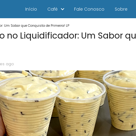
Início
Café
Fale Conosco
Sobre
dor: Um Sabor que Conquista de Primeira! LP
o no Liquidificador: Um Sabor q
es ago