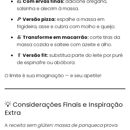
🧀
Com ervas finas:
adicione orégano,
salsinha e alecrim à massa.
🍕
Versão pizza:
espalhe a massa em
frigideira, asse e cubra com molho e queijo.
🍝
Transforme em macarrão:
corte tiras da
massa cozida e salteie com azeite e alho.
🥬
Versão fit:
substitua parte do leite por purê
de espinafre ou abóbora.
O limite é sua imaginação — e seu apetite!
💡 Considerações Finais e Inspiração
Extra
A
receita sem glúten: massa de panqueca
prova