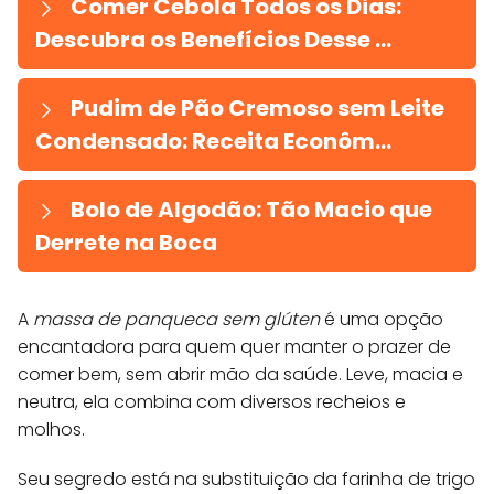
Comer Cebola Todos os Dias:
Descubra os Benefícios Desse ...
Pudim de Pão Cremoso sem Leite
Condensado: Receita Econôm...
Bolo de Algodão: Tão Macio que
Derrete na Boca
A
massa de panqueca sem glúten
é uma opção
encantadora para quem quer manter o prazer de
comer bem, sem abrir mão da saúde. Leve, macia e
neutra, ela combina com diversos recheios e
molhos.
Seu segredo está na substituição da farinha de trigo