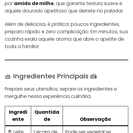
por
amido de milho
, que garante textura suave e
aquele dourado apetitoso que derrete no paladar.
Além de deliciosa, é prática: poucos ingredientes,
preparo rápido e zero complicação. Em minutos, sua
cozinha exala aquele aroma que abre o apetite de
toda a família!
🧺 Ingredientes Principais 🍰
Prepare seus utensílios, separe os ingredientes e
mergulhe nessa experiência culinária:
Ingredi
Quantida
ente
de
Observação
🥛 Leite
1 xícara de
Pode ser vegetal se