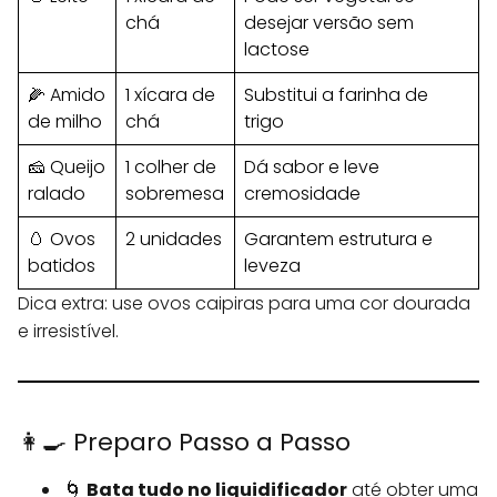
chá
desejar versão sem
lactose
🌽 Amido
1 xícara de
Substitui a farinha de
de milho
chá
trigo
🧀 Queijo
1 colher de
Dá sabor e leve
ralado
sobremesa
cremosidade
🥚 Ovos
2 unidades
Garantem estrutura e
batidos
leveza
Dica extra: use ovos caipiras para uma cor dourada
e irresistível.
👩‍🍳 Preparo Passo a Passo
🌀
Bata tudo no liquidificador
até obter uma