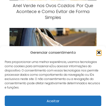
Anel Verde nos Ovos Cozidos: Por Que
Acontece e Como Evitar de Forma
Simples
Gerenciar consentimento
Para proporcionar uma melhor experiência, usamos tecnologias
como cookies para armazenar e/ou acessar informações do
Pano Branco no Carro Parado: O Que
dispositivo. O consentimento com essas tecnologias nos permite
Esse Sinal Significa nas Estradas?
processar dados como comportamento da navegação ou IDs
exclusivos neste site. O não consentimento ou a revogação do
consentimento pode afetar negativamente determinados recursos
e funções.
Aceitar
Café e Gol
receita
🥞 Receita sem Glúten: Massa de Panqueca