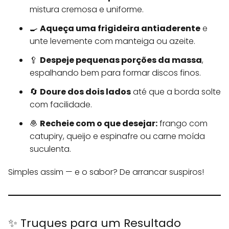
mistura cremosa e uniforme.
🍳
Aqueça uma frigideira antiaderente
e
unte levemente com manteiga ou azeite.
🥄
Despeje pequenas porções da massa
,
espalhando bem para formar discos finos.
🔄
Doure dos dois lados
até que a borda solte
com facilidade.
🧆
Recheie com o que desejar:
frango com
catupiry, queijo e espinafre ou carne moída
suculenta.
Simples assim — e o sabor? De arrancar suspiros!
✨ Truques para um Resultado