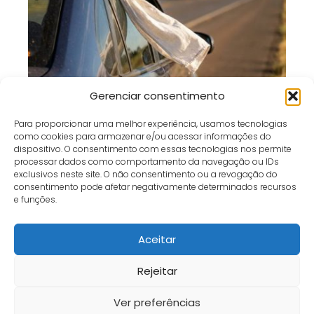
Pano Branco no Carro Parado: O Que
Gerenciar consentimento
Esse Sinal Significa nas Estradas?
Para proporcionar uma melhor experiência, usamos tecnologias
como cookies para armazenar e/ou acessar informações do
dispositivo. O consentimento com essas tecnologias nos permite
processar dados como comportamento da navegação ou IDs
exclusivos neste site. O não consentimento ou a revogação do
consentimento pode afetar negativamente determinados recursos
Café e Gol
bem estar
5 erros que devem ser evitados para viver o luto com
e funções.
serenidade após os 60
Aceitar
Início
Contato
Política de Privacidade
Termos e Condições
Sobre
Fale Conosco
Rejeitar
Ver preferências