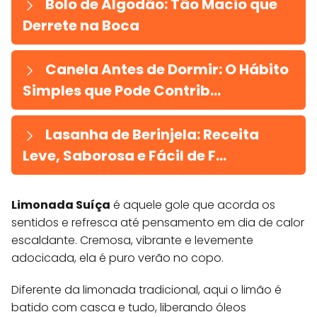
Bolo de Algodão: Tão Macio que
Derrete na Boca
Canela Antes de Dormir: O Hábito
Simples que Pode Contrib...
Lasanha de Berinjela: Receita
Leve, Saborosa e Fácil de F...
Limonada Suíça
é aquele gole que acorda os
sentidos e refresca até pensamento em dia de calor
escaldante. Cremosa, vibrante e levemente
adocicada, ela é puro verão no copo.
Diferente da limonada tradicional, aqui o limão é
batido com casca e tudo, liberando óleos