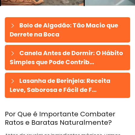
Bolo de Algodão: Tão Macio que
Derrete na Boca
Canela Antes de Dormir: O Hábito
Simples que Pode Contrib...
Lasanha de Berinjela: Receita
Leve, Saborosa e Fácil de F...
Por Que é Importante Combater
Ratos e Baratas Naturalmente?