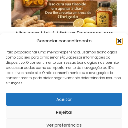
Alho com Mel: A Mistura Poderosa que
Está Conquistando Quem Busca Mais
Gerenciar consentimento
Bem-Estar
Para proporcionar uma melhor experiência, usamos tecnologias
como cookies para armazenar e/ou acessar informações do
dispositivo. O consentimento com essas tecnologias nos permite
processar dados como comportamento da navegação ou IDs
exclusivos neste site. O não consentimento ou a revogação do
consentimento pode afetar negativamente determinados recursos
Café e Gol
bem estar
Basta Combinar Esses Dois Ingredientes para Manter
e funções.
os Ratos e as Baratas Fora de Sua Casa – Simples, Natural e Eficaz!
Aceitar
Início
Contato
Política de Privacidade
Termos e Condições
Sobre
Fale Conosco
Rejeitar
Ver preferências