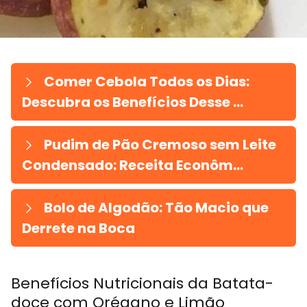
Comer Cebola Todos os Dias:
Descubra os Benefícios Desse ...
Pudim de Pão Cremoso sem Leite
Condensado: Receita Econôm...
Bolo de Algodão: Tão Macio que
Derrete na Boca
Benefícios Nutricionais da Batata-
doce com Orégano e Limão