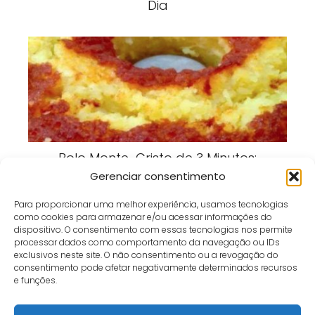
Dia
Bolo Monte-Cristo de 3 Minutos:
Receita Rápida, Fofinha e Perfeita
Gerenciar consentimento
para Qualquer Hora
Para proporcionar uma melhor experiência, usamos tecnologias
como cookies para armazenar e/ou acessar informações do
dispositivo. O consentimento com essas tecnologias nos permite
processar dados como comportamento da navegação ou IDs
exclusivos neste site. O não consentimento ou a revogação do
consentimento pode afetar negativamente determinados recursos
Café e Gol
receita
Batata-doce com Orégano e Limão: Uma Receita
e funções.
Irresistível, Saudável e Muito Saborosa!