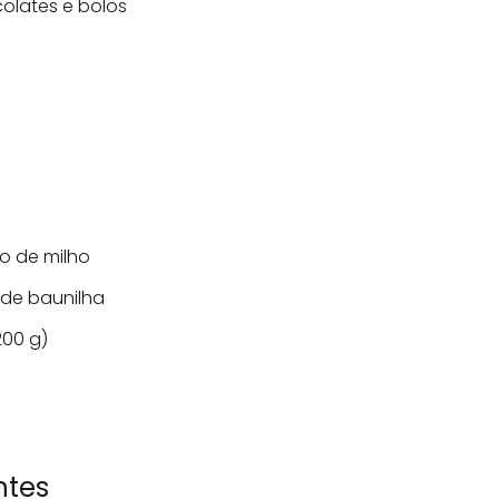
olates e bolos
o de milho
 de baunilha
200 g)
ntes