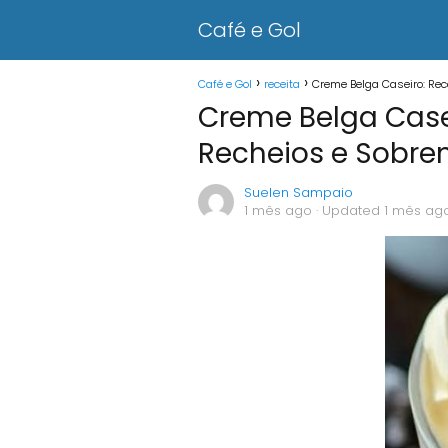
Café e Gol
Café e Gol
receita
Creme Belga Caseiro: Rec
Creme Belga Casei
Recheios e Sobr
Suelen Sampaio
1 mês ago
· Updated 1 mês ag