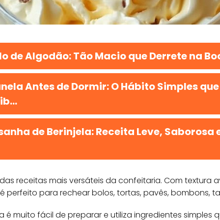
lo de Algodão: Tão Macio que Derrete na Bo
nela Antes de Dormir: O Hábito Simples que
b...
anha de Berinjela: Receita Leve, Saborosa e
as receitas mais versáteis da confeitaria. Com textura 
 é perfeito para rechear bolos, tortas, pavês, bombons, 
a é muito fácil de preparar e utiliza ingredientes simple