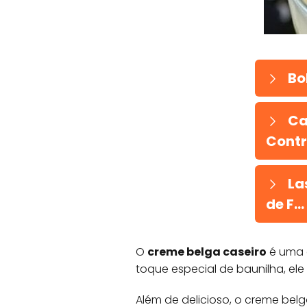
Bo
Ca
Contri
Las
de F...
O
creme belga caseiro
é uma d
toque especial de baunilha, ele
Além de delicioso, o creme belg