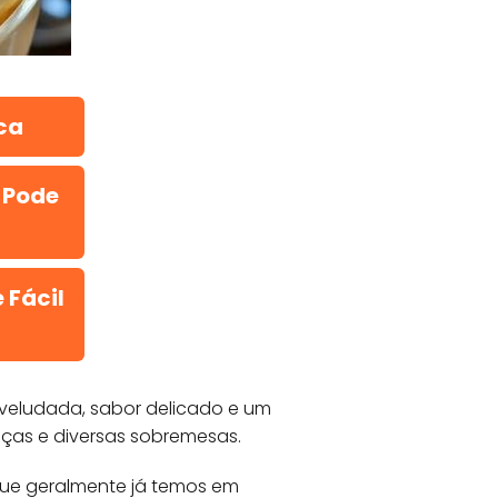
ca
 Pode
 Fácil
aveludada, sabor delicado e um
taças e diversas sobremesas.
s que geralmente já temos em