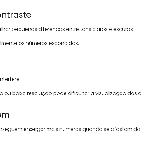
ontraste
or pequenas diferenças entre tons claros e escuros.
acilmente os números escondidos.
nterfere.
 ou baixa resolução pode dificultar a visualização dos d
gem
onseguem enxergar mais números quando se afastam da 