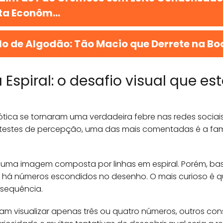
ta Econôm...
lo de Algodão: Tão Macio que Derrete na Bo
 Espiral: o desafio visual que es
e ótica se tornaram uma verdadeira febre nas redes socia
e testes de percepção, uma das mais comentadas é a f
s uma imagem composta por linhas em espiral. Porém, b
 há números escondidos no desenho. O mais curioso é 
sequência.
am visualizar apenas três ou quatro números, outros co