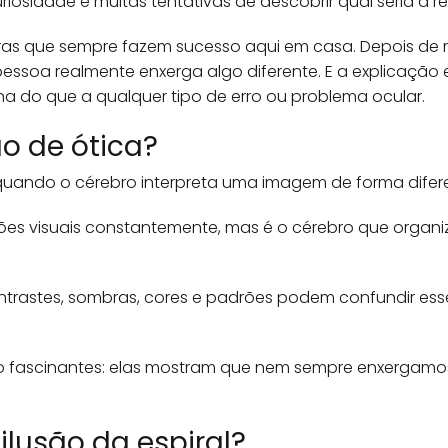
uriosidade e muitas tentativas de descobrir qual seria a r
ras que sempre fazem sucesso aqui em casa. Depois de
pessoa realmente enxerga algo diferente. E a explicação 
 do que a qualquer tipo de erro ou problema ocular.
o de ótica?
quando o cérebro interpreta uma imagem de forma difere
es visuais constantemente, mas é o cérebro que organiz
ntrastes, sombras, cores e padrões podem confundir ess
o tão fascinantes: elas mostram que nem sempre enxerg
lusão da espiral?