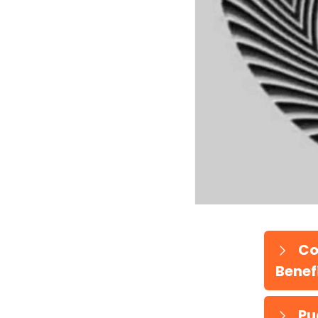
Co
Benefí
Pu