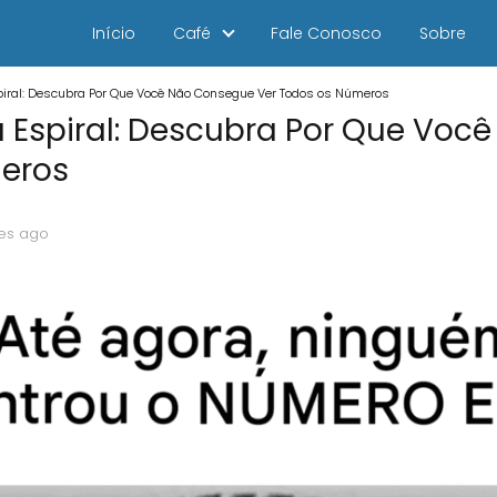
Início
Café
Fale Conosco
Sobre
spiral: Descubra Por Que Você Não Consegue Ver Todos os Números
a Espiral: Descubra Por Que Vo
eros
es ago