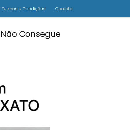
Termos e Condições
Contato
cê Não Consegue