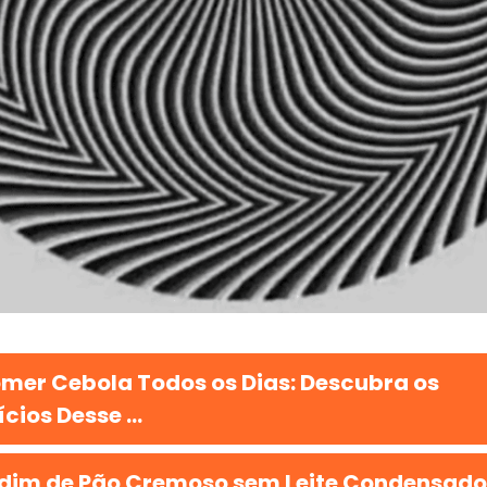
mer Cebola Todos os Dias: Descubra os
cios Desse ...
dim de Pão Cremoso sem Leite Condensado