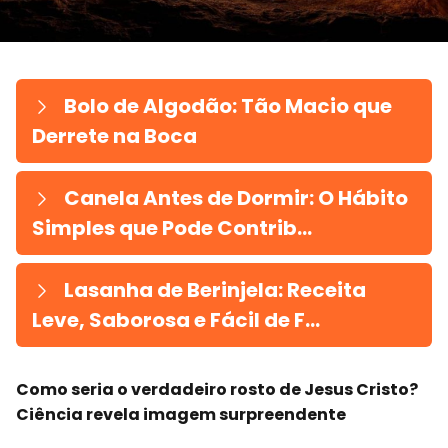
Bolo de Algodão: Tão Macio que
Derrete na Boca
Canela Antes de Dormir: O Hábito
Simples que Pode Contrib...
Lasanha de Berinjela: Receita
Leve, Saborosa e Fácil de F...
Como seria o verdadeiro rosto de Jesus Cristo?
Ciência revela imagem surpreendente