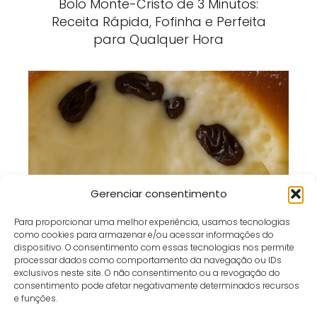
Bolo Monte-Cristo de 3 Minutos:
Receita Rápida, Fofinha e Perfeita
para Qualquer Hora
Bolo Puff-Puff: Receita Fofinha, Leve e
Gerenciar consentimento
Irresistível para o Café da Tarde
Para proporcionar uma melhor experiência, usamos tecnologias
como cookies para armazenar e/ou acessar informações do
dispositivo. O consentimento com essas tecnologias nos permite
processar dados como comportamento da navegação ou IDs
exclusivos neste site. O não consentimento ou a revogação do
consentimento pode afetar negativamente determinados recursos
Café e Gol
receita
Sagu de Vinho com Creme: A Sobremesa Clássica que
e funções.
Encanta Gerações