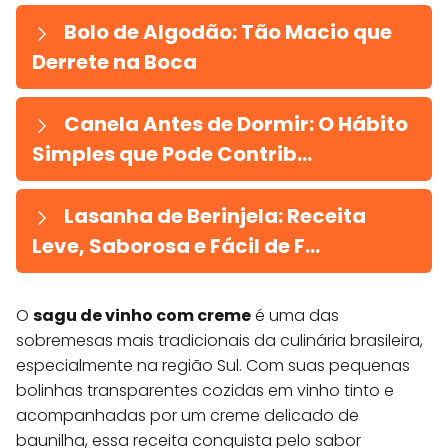
Bolo de Algodão: Tão Macio que
Derrete na Boca
Canela Antes de Dormir: O Hábito
Simples que Pode Contrib...
Lasanha de Berinjela: Receita
Leve, Saborosa e Fácil de F...
O
sagu de vinho com creme
é uma das
sobremesas mais tradicionais da culinária brasileira,
especialmente na região Sul. Com suas pequenas
bolinhas transparentes cozidas em vinho tinto e
acompanhadas por um creme delicado de
baunilha, essa receita conquista pelo sabor