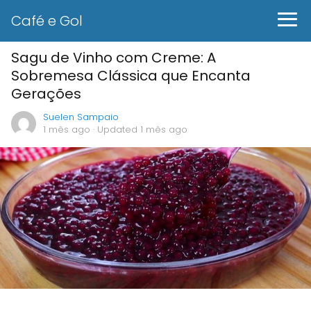
Café e Gol
Sagu de Vinho com Creme: A
Sobremesa Clássica que Encanta
Gerações
Suelen Sampaio
1 mês ago
· Updated 1 mês ago