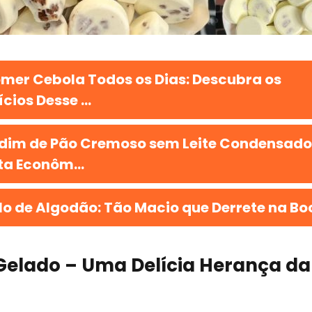
mer Cebola Todos os Dias: Descubra os
cios Desse ...
dim de Pão Cremoso sem Leite Condensado
ta Econôm...
lo de Algodão: Tão Macio que Derrete na Bo
Gelado – Uma Delícia Herança da