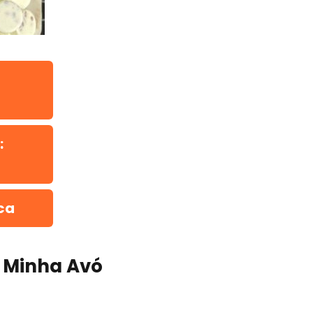
:
ca
 Minha Avó