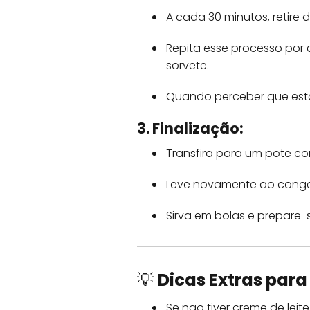
A cada 30 minutos, retir
Repita esse processo por 
sorvete.
Quando perceber que está
3. Finalização:
Transfira para um pote co
Leve novamente ao congel
Sirva em bolas e prepare-
💡
Dicas Extras para
Se não tiver creme de leit