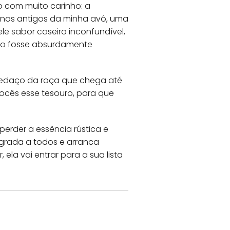
o com muito carinho: a
rnos antigos da minha avó, uma
le sabor caseiro inconfundível,
 não fosse absurdamente
pedaço da roça que chega até
vocês esse tesouro, para que
erder a essência rústica e
agrada a todos e arranca
ela vai entrar para a sua lista