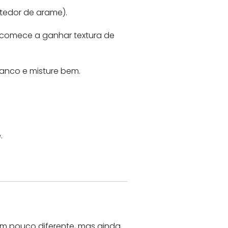
tedor de arame).
e comece a ganhar textura de
anco e misture bem.
.
r um pouco diferente, mas ainda