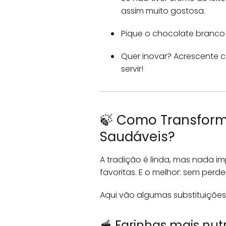
assim muito gostosa.
Pique o chocolate branco a
Quer inovar? Acrescente c
servir!
🍃 Como Transform
Saudáveis?
A tradição é linda, mas nada i
favoritas. E o melhor: sem perde
Aqui vão algumas substituições 
🥣 Farinhas mais nutr