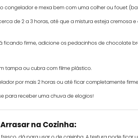
e do congelador e mexa bem com uma colher ou fouet (ba
cerca de 2 a 3 horas, até que a mistura esteja cremosa 
 ficando firme, adicione os pedacinhos de chocolate br
m tampa ou cubra com filme plástico.
ador por mais 2 horas ou até ficar completamente firme
se para receber uma chuva de elogios!
 Arrasar na Cozinha:
e fresco, dá para usar o de caixinha. A textura pode fica