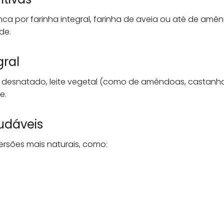
anca por farinha integral, farinha de aveia ou até de amên
de.
gral
te desnatado, leite vegetal (como de amêndoas, castanha
e.
udáveis
ersões mais naturais, como: