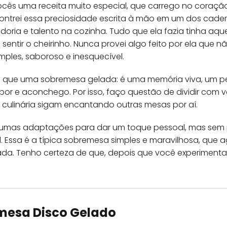
cês uma receita muito especial, que carrego no coraçã
contrei essa preciosidade escrita à mão em um dos cade
doria e talento na cozinha. Tudo que ela fazia tinha aque
sentir o cheirinho. Nunca provei algo feito por ela que
mples, saboroso e inesquecível.
do que uma sobremesa gelada: é uma memória viva, um 
bor e aconchego. Por isso, faço questão de dividir com 
culinária sigam encantando outras mesas por aí.
gumas adaptações para dar um toque pessoal, mas sem p
l. Essa é a típica sobremesa simples e maravilhosa, que 
ada. Tenho certeza de que, depois que você experimentar, 
mesa Disco Gelado