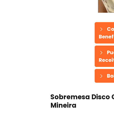
Co
Benefí
Pu
Recei
Bo
Sobremesa Disco 
Mineira