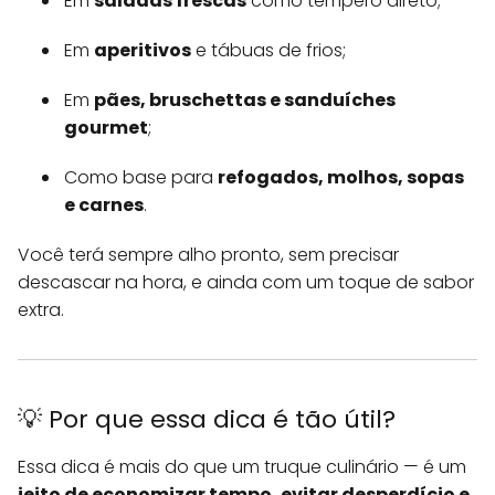
Em
saladas frescas
como tempero direto;
Em
aperitivos
e tábuas de frios;
Em
pães, bruschettas e sanduíches
gourmet
;
Como base para
refogados, molhos, sopas
e carnes
.
Você terá sempre alho pronto, sem precisar
descascar na hora, e ainda com um toque de sabor
extra.
💡 Por que essa dica é tão útil?
Essa dica é mais do que um truque culinário — é um
jeito de economizar tempo, evitar desperdício e