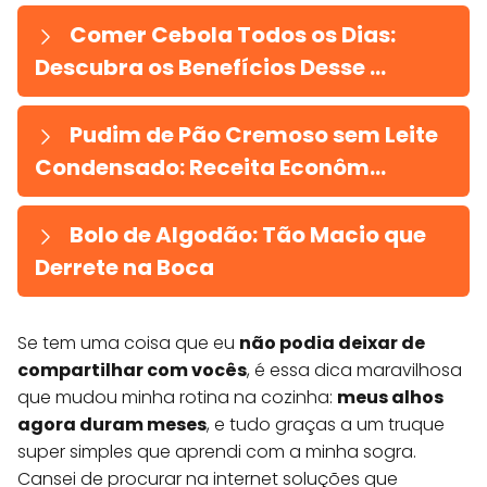
Comer Cebola Todos os Dias:
Descubra os Benefícios Desse ...
Pudim de Pão Cremoso sem Leite
Condensado: Receita Econôm...
Bolo de Algodão: Tão Macio que
Derrete na Boca
Se tem uma coisa que eu
não podia deixar de
compartilhar com vocês
, é essa dica maravilhosa
que mudou minha rotina na cozinha:
meus alhos
agora duram meses
, e tudo graças a um truque
super simples que aprendi com a minha sogra.
Cansei de procurar na internet soluções que