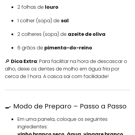
2 folhas de
louro
1 colher (sopa) de
sal
2 colheres (sopa) de
azeite de oliva
6 grãos de
pimenta-do-reino
🔎
Dica Extra
: Para facilitar na hora de descascar o
alho, deixe os dentes de molho em água fria por
cerca de 1 hora. A casca sai com facilidade!
🍳 Modo de Preparo – Passo a Passo
Em uma panela, coloque os seguintes
ingredientes:
vinho branco seco, água, vinagre branco,